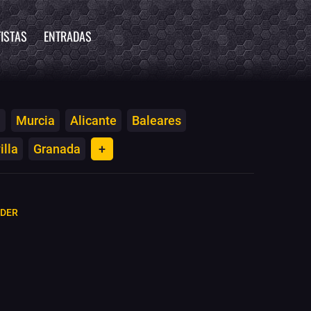
ISTAS
ENTRADAS
a
Murcia
Alicante
Baleares
illa
Granada
+
NDER