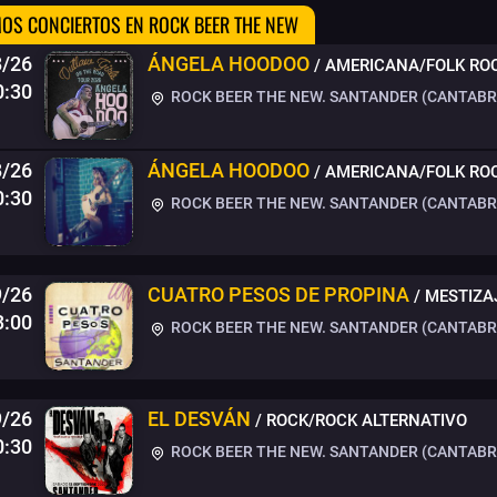
OS CONCIERTOS EN ROCK BEER THE NEW
8/26
ÁNGELA HOODOO
/ AMERICANA/FOLK R
0:30
ROCK BEER THE NEW. SANTANDER (CANTABRI
8/26
ÁNGELA HOODOO
/ AMERICANA/FOLK R
0:30
ROCK BEER THE NEW. SANTANDER (CANTABRI
9/26
CUATRO PESOS DE PROPINA
/ MESTIZA
3:00
ROCK BEER THE NEW. SANTANDER (CANTABRI
9/26
EL DESVÁN
/ ROCK/ROCK ALTERNATIVO
0:30
ROCK BEER THE NEW. SANTANDER (CANTABRI