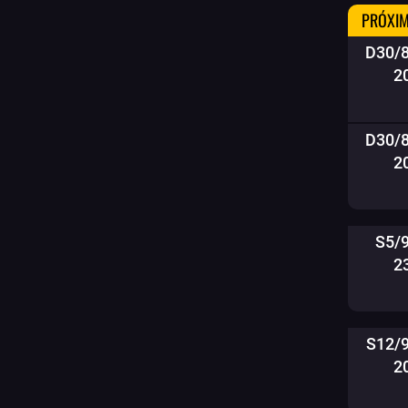
PRÓXIM
D30/
2
D30/
2
S5/
2
S12/
2