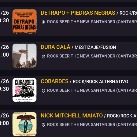
1/26
DETRAPO + PIEDRAS NEGRAS
/ ROCK/R
0:30
ROCK BEER THE NEW. SANTANDER (CANTABRI
1/26
DURA CALÁ
/ MESTIZAJE/FUSIÓN
1:00
ROCK BEER THE NEW. SANTANDER (CANTABRI
1/26
COBARDES
/ ROCK/ROCK ALTERNATIVO
9:30
ROCK BEER THE NEW. SANTANDER (CANTABRI
2/26
NICK MITCHELL MAIATO
/ ROCK/ROCK A
0:00
ROCK BEER THE NEW. SANTANDER (CANTABRI