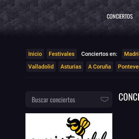
CONCIERTOS
Inicio
Festivales
Conciertos en:
Madri
Valladolid
Asturias
A Coruña
Ponteved
CONC
Buscar conciertos