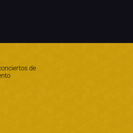
conciertos de
ento