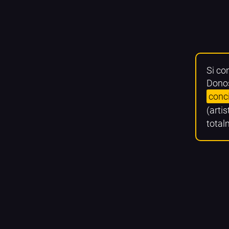
Si co
Donos
conc
(artis
total