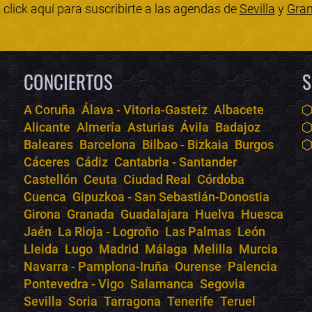
click aquí para suscribirte a las agendas de
Sevilla
y
Gra
CONCIERTOS
S
A Coruña
Álava - Vitoria-Gasteiz
Albacete
Alicante
Almería
Asturias
Ávila
Badajoz
Baleares
Barcelona
Bilbao - Bizkaia
Burgos
Cáceres
Cádiz
Cantabria - Santander
Castellón
Ceuta
Ciudad Real
Córdoba
Cuenca
Gipuzkoa - San Sebastián-Donostia
Girona
Granada
Guadalajara
Huelva
Huesca
Jaén
La Rioja - Logroño
Las Palmas
León
Lleida
Lugo
Madrid
Málaga
Melilla
Murcia
Navarra - Pamplona-Iruña
Ourense
Palencia
Pontevedra - Vigo
Salamanca
Segovia
Sevilla
Soria
Tarragona
Tenerife
Teruel