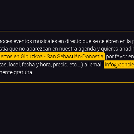
noces eventos musicales en directo que se celebren en la 
tia que no aparezcan en nuestra agenda y quieres añadirlo
iertos en Gipuzkoa - San Sebastián-Donostia
por favor en
tas, local, fecha y hora, precio, etc....) al email
info@concie
mente gratuita.