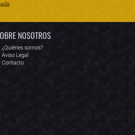
nada
Bololoco · conciertos.club
Online · Te ayudo a encontrar conciertos
OBRE NOSOTROS
¿Quiénes somos?
Aviso Legal
Contacto