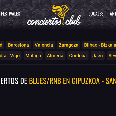
FESTIVALES
LOCALES
ART
d
Barcelona
Valencia
Zaragoza
Bilbao - Bizkai
ra - Vigo
Málaga
Almería
Córdoba
Jaén
Sev
IERTOS DE
BLUES/RNB EN GIPUZKOA - SA