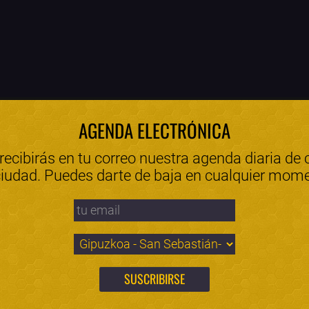
AGENDA ELECTRÓNICA
 recibirás en tu correo nuestra agenda diaria de 
ciudad. Puedes darte de baja en cualquier mom