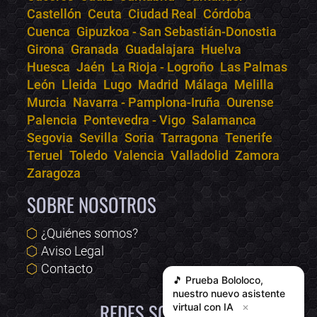
Castellón
Ceuta
Ciudad Real
Córdoba
Cuenca
Gipuzkoa - San Sebastián-Donostia
Girona
Granada
Guadalajara
Huelva
Huesca
Jaén
La Rioja - Logroño
Las Palmas
León
Lleida
Lugo
Madrid
Málaga
Melilla
Murcia
Navarra - Pamplona-Iruña
Ourense
Palencia
Pontevedra - Vigo
Salamanca
Segovia
Sevilla
Soria
Tarragona
Tenerife
Teruel
Toledo
Valencia
Valladolid
Zamora
Zaragoza
SOBRE NOSOTROS
¿Quiénes somos?
Aviso Legal
Contacto
🎵 Prueba
Bololoco
,
nuestro nuevo asistente
REDES SOCIALES
virtual con IA
✕