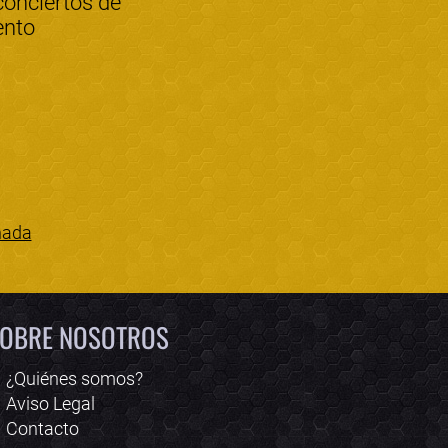
conciertos de
ento
nada
Bololoco · conciertos.club
Online · Te ayudo a encontrar conciertos
OBRE NOSOTROS
¿Quiénes somos?
Aviso Legal
Contacto