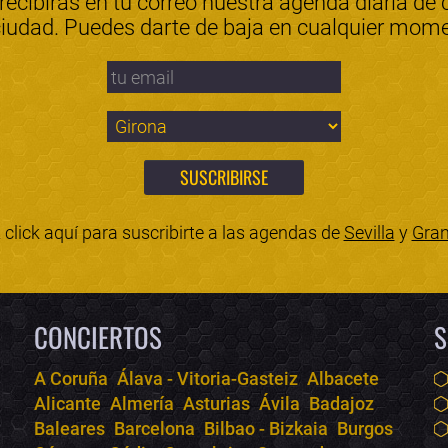
 recibirás en tu correo nuestra agenda diaria de 
ciudad. Puedes darte de baja en cualquier mom
click aquí para suscribirte a las agendas de
Sevilla
y
Gra
CONCIERTOS
S
A Coruña
Álava - Vitoria-Gasteiz
Albacete
Alicante
Almería
Asturias
Ávila
Badajoz
Baleares
Barcelona
Bilbao - Bizkaia
Burgos