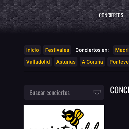
CONCIERTOS
Inicio
Festivales
Conciertos en:
Madri
Valladolid
Asturias
A Coruña
Ponteved
CONC
Buscar conciertos