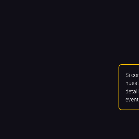
Si co
nuest
detall
event