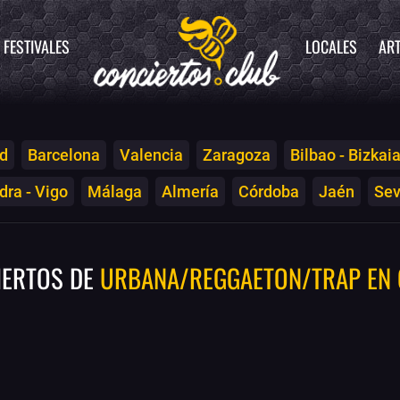
FESTIVALES
LOCALES
ART
d
Barcelona
Valencia
Zaragoza
Bilbao - Bizkai
ra - Vigo
Málaga
Almería
Córdoba
Jaén
Sev
IERTOS DE
URBANA/REGGAETON/TRAP EN 