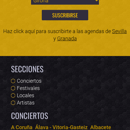
Haz click aquí para suscribirte a las agendas de
Sevilla
y
Granada
SECCIONES
Conciertos
Festivales
Locales
Artistas
CONCIERTOS
A Coruña
Álava - Vitoria-Gasteiz
Albacete