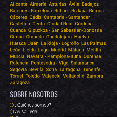
Alicante
Almería
Asturias
Ávila
Badajoz
Bololoco · conciertos.club
Baleares
Barcelona
Bilbao - Bizkaia
Burgos
Online · Te ayudo a encontrar conciertos
Cáceres
Cádiz
Cantabria - Santander
Castellón
Ceuta
Ciudad Real
Córdoba
Cuenca
Gipuzkoa - San Sebastián-Donostia
Girona
Granada
Guadalajara
Huelva
Huesca
Jaén
La Rioja - Logroño
Las Palmas
León
Lleida
Lugo
Madrid
Málaga
Melilla
Murcia
Navarra - Pamplona-Iruña
Ourense
Palencia
Pontevedra - Vigo
Salamanca
Segovia
Sevilla
Soria
Tarragona
Tenerife
Teruel
Toledo
Valencia
Valladolid
Zamora
Zaragoza
SOBRE NOSOTROS
¿Quiénes somos?
Aviso Legal