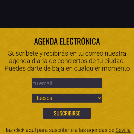
AGENDA ELECTRÓNICA
Suscríbete y recibirás en tu correo nuestra
agenda diaria de conciertos de tu ciudad.
Puedes darte de baja en cualquier momento
Haz click aquí para suscribirte a las agendas de
Sevilla