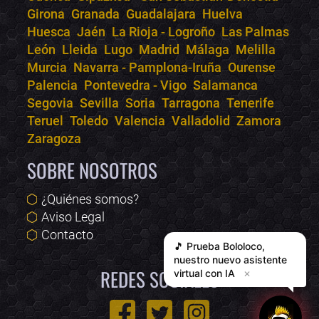
Girona
Granada
Guadalajara
Huelva
Huesca
Jaén
La Rioja - Logroño
Las Palmas
León
Lleida
Lugo
Madrid
Málaga
Melilla
Murcia
Navarra - Pamplona-Iruña
Ourense
Palencia
Pontevedra - Vigo
Salamanca
Segovia
Sevilla
Soria
Tarragona
Tenerife
Teruel
Toledo
Valencia
Valladolid
Zamora
Zaragoza
SOBRE NOSOTROS
¿Quiénes somos?
Aviso Legal
Contacto
🎵 Prueba
Bololoco
,
nuestro nuevo asistente
REDES SOCIALES
virtual con IA
✕