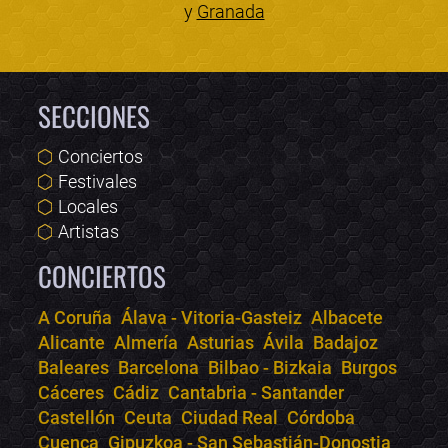
y
Granada
SECCIONES
Conciertos
Festivales
Locales
Artistas
CONCIERTOS
A Coruña
Álava - Vitoria-Gasteiz
Albacete
Alicante
Almería
Asturias
Ávila
Badajoz
Bololoco · conciertos.club
Baleares
Barcelona
Bilbao - Bizkaia
Burgos
Online · Te ayudo a encontrar conciertos
Cáceres
Cádiz
Cantabria - Santander
Castellón
Ceuta
Ciudad Real
Córdoba
Cuenca
Gipuzkoa - San Sebastián-Donostia