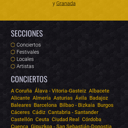
y
Granada
SECCIONES
Conciertos
Festivales
Locales
Artistas
CONCIERTOS
A Coruña
Álava - Vitoria-Gasteiz
Albacete
Alicante
Almería
Asturias
Ávila
Badajoz
Bololoco · conciertos.club
Baleares
Barcelona
Bilbao - Bizkaia
Burgos
Online · Te ayudo a encontrar conciertos
Cáceres
Cádiz
Cantabria - Santander
Castellón
Ceuta
Ciudad Real
Córdoba
Cuenca
Gipuzkoa - San Sebastián-Donostia