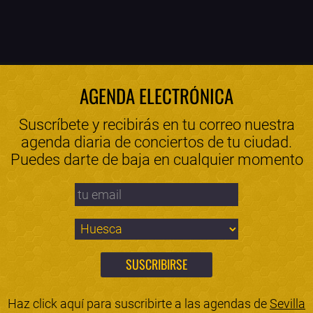
AGENDA ELECTRÓNICA
Suscríbete y recibirás en tu correo nuestra
agenda diaria de conciertos de tu ciudad.
Puedes darte de baja en cualquier momento
Haz click aquí para suscribirte a las agendas de
Sevilla