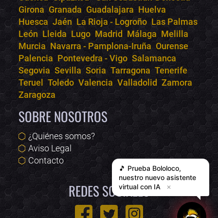
Girona
Granada
Guadalajara
Huelva
Huesca
Jaén
La Rioja - Logroño
Las Palmas
León
Lleida
Lugo
Madrid
Málaga
Melilla
Murcia
Navarra - Pamplona-Iruña
Ourense
Palencia
Pontevedra - Vigo
Salamanca
Segovia
Sevilla
Soria
Tarragona
Tenerife
Teruel
Toledo
Valencia
Valladolid
Zamora
Zaragoza
SOBRE NOSOTROS
¿Quiénes somos?
Aviso Legal
Contacto
🎵 Prueba
Bololoco
,
nuestro nuevo asistente
REDES SOCIALES
virtual con IA
✕