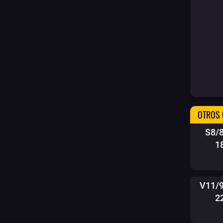
OTROS 
S8/
1
V11/
2