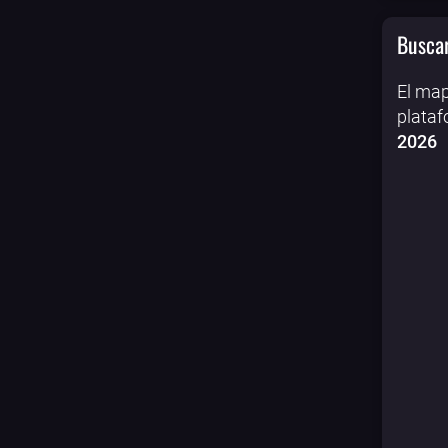
Buscar
El map
plataf
2026