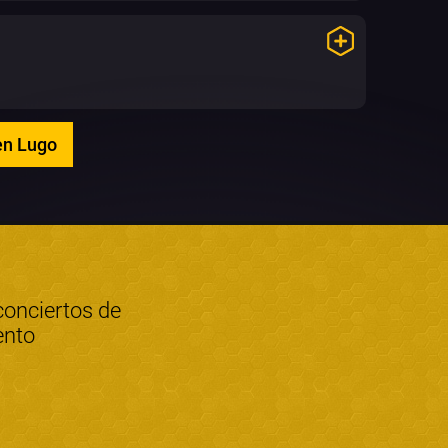
en Lugo
conciertos de
ento