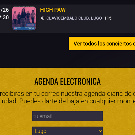
9/26
HIGH PAW
2:30
CLAVICÉMBALO CLUB. LUGO
11€
Ver todos los conciertos 
AGENDA ELECTRÓNICA
 recibirás en tu correo nuestra agenda diaria de 
ciudad. Puedes darte de baja en cualquier mom