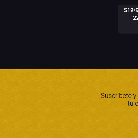
S19/
2
Suscríbete y
tu 