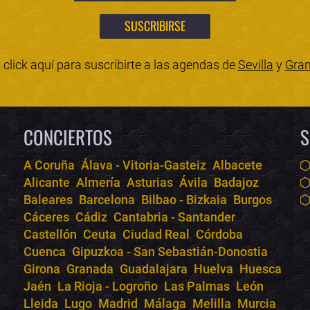
click aquí para suscribirte a las agendas de
Sevilla
y
Gra
CONCIERTOS
S
A Coruña
Álava - Vitoria-Gasteiz
Albacete
Alicante
Almería
Asturias
Ávila
Badajoz
Baleares
Barcelona
Bilbao - Bizkaia
Burgos
Cáceres
Cádiz
Cantabria - Santander
Castellón
Ceuta
Ciudad Real
Córdoba
Cuenca
Gipuzkoa - San Sebastián-Donostia
Girona
Granada
Guadalajara
Huelva
Huesca
Jaén
La Rioja - Logroño
Las Palmas
León
Lleida
Lugo
Madrid
Málaga
Melilla
Murcia