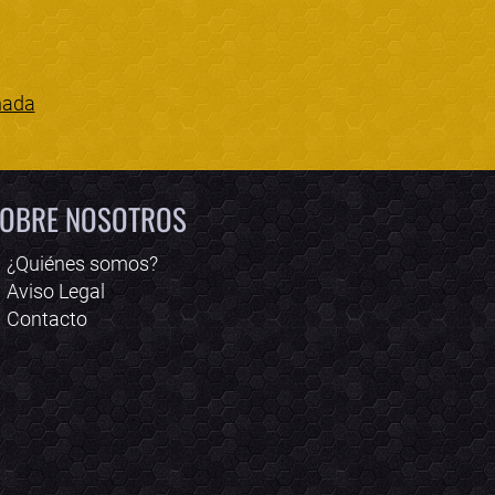
nada
Bololoco · conciertos.club
Online · Te ayudo a encontrar conciertos
OBRE NOSOTROS
¿Quiénes somos?
Aviso Legal
Contacto