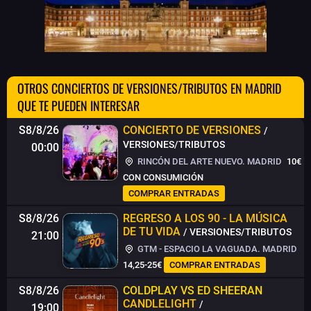
OTROS CONCIERTOS DE VERSIONES/TRIBUTOS EN MADRID
QUE TE PUEDEN INTERESAR
S8/8/26
CONCIERTO DE VERSIONES
/
VERSIONES/TRIBUTOS
00:00
RINCÓN DEL ARTE NUEVO. MADRID
10€
CON CONSUMICIÓN
COMPRAR ENTRADAS
S8/8/26
REGRESO A LOS 90 - LA MÚSICA
DE TU VIDA
/ VERSIONES/TRIBUTOS
21:00
GTM - ESPACIO LA VAGUADA. MADRID
14,25-25€
COMPRAR ENTRADAS
S8/8/26
COLDPLAY VS ED SHEERAN
CANDLELIGHT
/
19:00