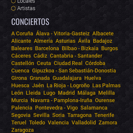
Locales
Artistas
CONCIERTOS
A Coruña
Álava - Vitoria-Gasteiz
Albacete
Alicante
Almería
Asturias
Ávila
Badajoz
Bololoco · conciertos.club
Baleares
Barcelona
Bilbao - Bizkaia
Burgos
Online · Te ayudo a encontrar conciertos
Cáceres
Cádiz
Cantabria - Santander
Castellón
Ceuta
Ciudad Real
Córdoba
Cuenca
Gipuzkoa - San Sebastián-Donostia
Girona
Granada
Guadalajara
Huelva
Huesca
Jaén
La Rioja - Logroño
Las Palmas
León
Lleida
Lugo
Madrid
Málaga
Melilla
Murcia
Navarra - Pamplona-Iruña
Ourense
Palencia
Pontevedra - Vigo
Salamanca
Segovia
Sevilla
Soria
Tarragona
Tenerife
Teruel
Toledo
Valencia
Valladolid
Zamora
Zaragoza