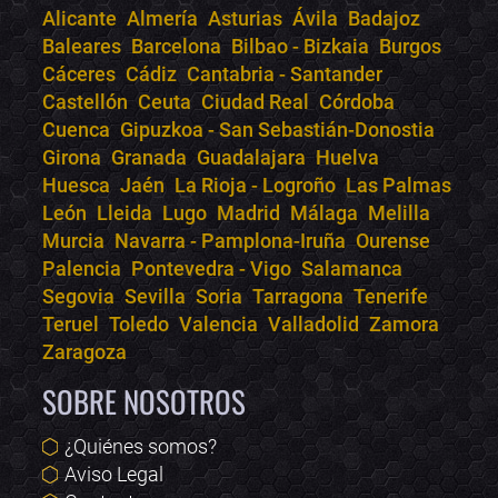
Alicante
Almería
Asturias
Ávila
Badajoz
Bololoco · conciertos.club
Baleares
Barcelona
Bilbao - Bizkaia
Burgos
Online · Te ayudo a encontrar conciertos
Cáceres
Cádiz
Cantabria - Santander
Castellón
Ceuta
Ciudad Real
Córdoba
Cuenca
Gipuzkoa - San Sebastián-Donostia
Girona
Granada
Guadalajara
Huelva
Huesca
Jaén
La Rioja - Logroño
Las Palmas
León
Lleida
Lugo
Madrid
Málaga
Melilla
Murcia
Navarra - Pamplona-Iruña
Ourense
Palencia
Pontevedra - Vigo
Salamanca
Segovia
Sevilla
Soria
Tarragona
Tenerife
Teruel
Toledo
Valencia
Valladolid
Zamora
Zaragoza
SOBRE NOSOTROS
¿Quiénes somos?
Aviso Legal