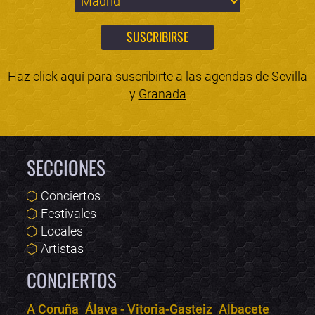
Haz click aquí para suscribirte a las agendas de
Sevilla
y
Granada
SECCIONES
Conciertos
Festivales
Locales
Artistas
CONCIERTOS
A Coruña
Álava - Vitoria-Gasteiz
Albacete