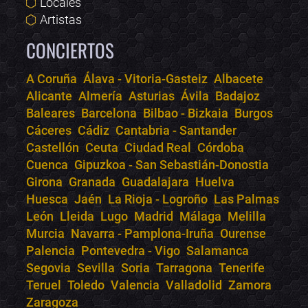
Locales
Artistas
CONCIERTOS
A Coruña
Álava - Vitoria-Gasteiz
Albacete
Alicante
Almería
Asturias
Ávila
Badajoz
Bololoco · conciertos.club
Baleares
Barcelona
Bilbao - Bizkaia
Burgos
Online · Te ayudo a encontrar conciertos
Cáceres
Cádiz
Cantabria - Santander
Castellón
Ceuta
Ciudad Real
Córdoba
Cuenca
Gipuzkoa - San Sebastián-Donostia
Girona
Granada
Guadalajara
Huelva
Huesca
Jaén
La Rioja - Logroño
Las Palmas
León
Lleida
Lugo
Madrid
Málaga
Melilla
Murcia
Navarra - Pamplona-Iruña
Ourense
Palencia
Pontevedra - Vigo
Salamanca
Segovia
Sevilla
Soria
Tarragona
Tenerife
Teruel
Toledo
Valencia
Valladolid
Zamora
Zaragoza