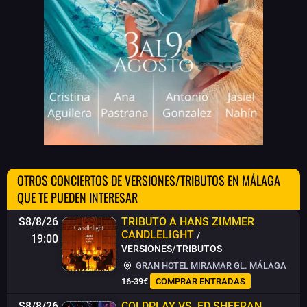
OTROS CONCIERTOS DE VERSIONES/TRIBUTOS EN MÁLAGA
QUE TE PUEDEN INTERESAR
S8/8/26
TRIBUTO A HANS ZIMMER
CANDLELIGHT
/
19:00
VERSIONES/TRIBUTOS
GRAN HOTEL MIRAMAR GL. MÁLAGA
16-39€
COMPRAR ENTRADAS
S8/8/26
COLDPLAY VS. ED SHEERAN