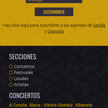
Haz click aquí para suscribirte a las agendas de
Sevilla
y
Granada
SECCIONES
Conciertos
Festivales
Locales
Artistas
CONCIERTOS
A Coruña
Álava - Vitoria-Gasteiz
Albacete