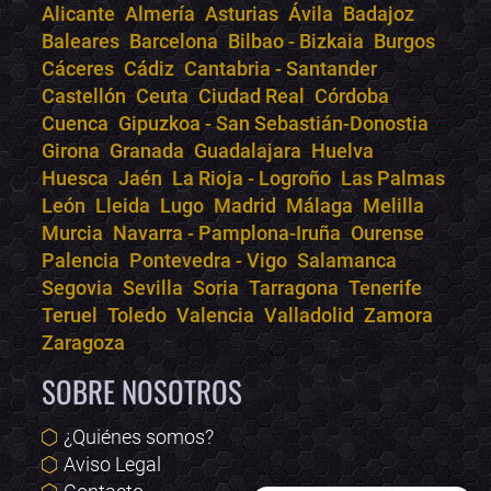
Alicante
Almería
Asturias
Ávila
Badajoz
Bololoco · conciertos.club
Baleares
Barcelona
Bilbao - Bizkaia
Burgos
Online · Te ayudo a encontrar conciertos
Cáceres
Cádiz
Cantabria - Santander
Castellón
Ceuta
Ciudad Real
Córdoba
Cuenca
Gipuzkoa - San Sebastián-Donostia
Girona
Granada
Guadalajara
Huelva
Huesca
Jaén
La Rioja - Logroño
Las Palmas
León
Lleida
Lugo
Madrid
Málaga
Melilla
Murcia
Navarra - Pamplona-Iruña
Ourense
Palencia
Pontevedra - Vigo
Salamanca
Segovia
Sevilla
Soria
Tarragona
Tenerife
Teruel
Toledo
Valencia
Valladolid
Zamora
Zaragoza
SOBRE NOSOTROS
¿Quiénes somos?
Aviso Legal