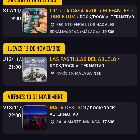
S17/10/26
091 + LA CASA AZUL + ELEFANTES +
TABLETOM
/ ROCK/ROCK ALTERNATIVO
19:00
RECINTO FERIAL LOS NADALES.
BENALMÁDENA (MÁLAGA)
49,50€
JUEVES 12 DE NOVIEMBRE
J12/11/26
LAS PASTILLAS DEL ABUELO
/
ROCK/ROCK ALTERNATIVO
21:00
PARÍS 15. MÁLAGA
33€
VIERNES 13 DE NOVIEMBRE
V13/11/26
MALA GESTIÓN
/ ROCK/ROCK
ALTERNATIVO
22:00
SALA MARTE. MÁLAGA
17,60€