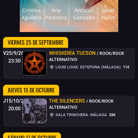
VIERNES 25 DE SEPTIEMBRE
V25/9/26
WHISKERÍA TUCSON
/ ROCK/ROCK
ALTERNATIVO
23:30
LOUIE LOUIE. ESTEPONA (MÁLAGA)
11€
JUEVES 15 DE OCTUBRE
J15/10/26
THE SILENCERS
/ ROCK/ROCK
ALTERNATIVO
20:00
SALA TRINCHERA. MÁLAGA
28€
SÁBADO 17 DE OCTUBRE