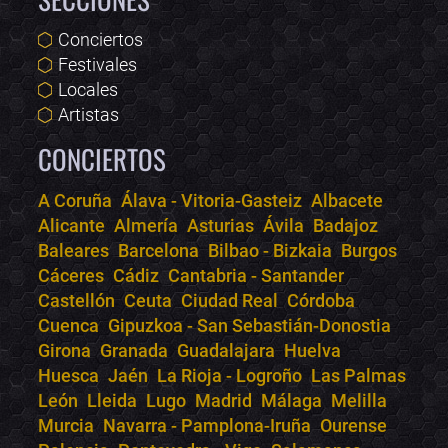
Conciertos
Festivales
Locales
Artistas
CONCIERTOS
A Coruña
Álava - Vitoria-Gasteiz
Albacete
Alicante
Almería
Asturias
Ávila
Badajoz
Bololoco · conciertos.club
Baleares
Barcelona
Bilbao - Bizkaia
Burgos
Online · Te ayudo a encontrar conciertos
Cáceres
Cádiz
Cantabria - Santander
Castellón
Ceuta
Ciudad Real
Córdoba
Cuenca
Gipuzkoa - San Sebastián-Donostia
Girona
Granada
Guadalajara
Huelva
Huesca
Jaén
La Rioja - Logroño
Las Palmas
León
Lleida
Lugo
Madrid
Málaga
Melilla
Murcia
Navarra - Pamplona-Iruña
Ourense