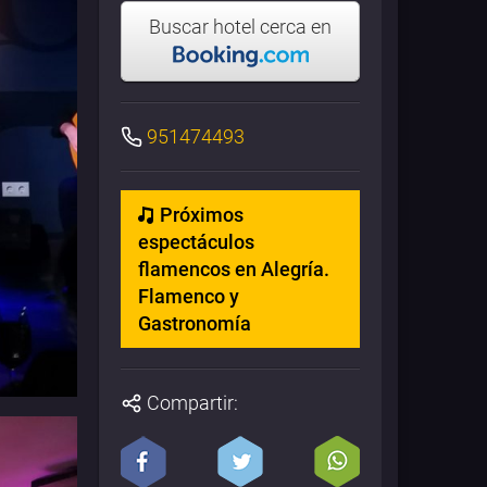
Buscar hotel cerca en
951474493
Próximos
espectáculos
flamencos en Alegría.
Flamenco y
Gastronomía
Compartir: