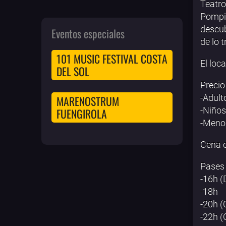
Teatro
Pompid
descub
Eventos especiales
de lo t
101 MUSIC FESTIVAL COSTA
El loc
DEL SOL
Precio
-Adult
MARENOSTRUM
-Niños
FUENGIROLA
-Menor
Cena o
Pases 
-16h (
-18h
-20h (
-22h (