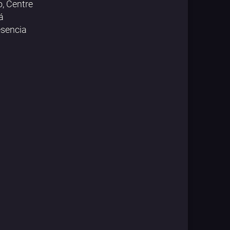
, Centre
á
esencia