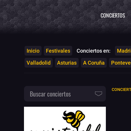
CONCIERTOS
Inicio
Festivales
Conciertos en:
Madri
Valladolid
Asturias
A Coruña
Ponteved
CONCIER
Buscar conciertos