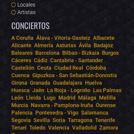
Locales
Artistas
CONCIERTOS
A Coruña
Álava - Vitoria-Gasteiz
Albacete
Alicante
Almería
Asturias
Ávila
Badajoz
Bololoco · conciertos.club
Baleares
Barcelona
Bilbao - Bizkaia
Burgos
Online · Te ayudo a encontrar conciertos
Cáceres
Cádiz
Cantabria - Santander
Castellón
Ceuta
Ciudad Real
Córdoba
Cuenca
Gipuzkoa - San Sebastián-Donostia
Girona
Granada
Guadalajara
Huelva
Huesca
Jaén
La Rioja - Logroño
Las Palmas
León
Lleida
Lugo
Madrid
Málaga
Melilla
Murcia
Navarra - Pamplona-Iruña
Ourense
Palencia
Pontevedra - Vigo
Salamanca
Segovia
Sevilla
Soria
Tarragona
Tenerife
Teruel
Toledo
Valencia
Valladolid
Zamora