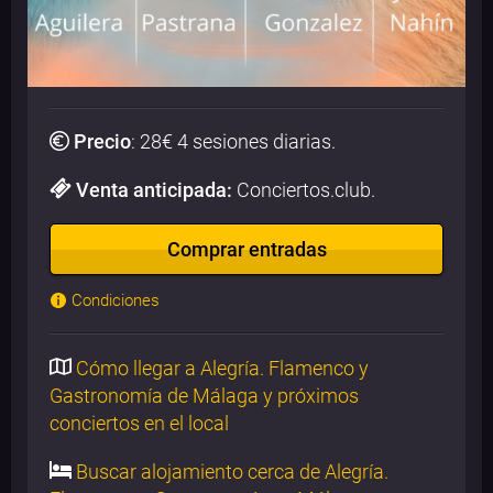
Precio
:
28
€ 4 sesiones diarias.
Venta anticipada:
Conciertos.club.
Comprar entradas
Condiciones
Cómo llegar a Alegría. Flamenco y
Gastronomía de Málaga y próximos
conciertos en el local
Buscar alojamiento cerca de Alegría.