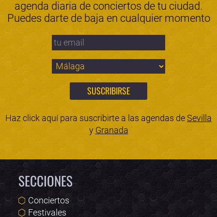
agenda diaria de conciertos de tu ciudad.
Puedes darte de baja en cualquier momento
Haz click aquí para suscribirte a las agendas de
Sevilla
y
Granada
SECCIONES
Conciertos
Festivales