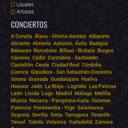
Locales
Artistas
CONCIERTOS
A Coruña
Álava - Vitoria-Gasteiz
Albacete
Alicante
Almería
Asturias
Ávila
Badajoz
Bololoco · conciertos.club
Baleares
Barcelona
Bilbao - Bizkaia
Burgos
Online · Te ayudo a encontrar conciertos
Cáceres
Cádiz
Cantabria - Santander
Castellón
Ceuta
Ciudad Real
Córdoba
Cuenca
Gipuzkoa - San Sebastián-Donostia
Girona
Granada
Guadalajara
Huelva
Huesca
Jaén
La Rioja - Logroño
Las Palmas
León
Lleida
Lugo
Madrid
Málaga
Melilla
Murcia
Navarra - Pamplona-Iruña
Ourense
Palencia
Pontevedra - Vigo
Salamanca
Segovia
Sevilla
Soria
Tarragona
Tenerife
Teruel
Toledo
Valencia
Valladolid
Zamora