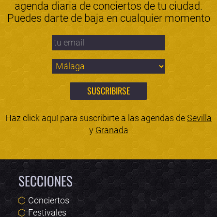
agenda diaria de conciertos de tu ciudad.
Puedes darte de baja en cualquier momento
Haz click aquí para suscribirte a las agendas de
Sevilla
y
Granada
SECCIONES
Conciertos
Festivales