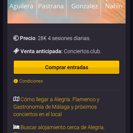
Precio
:
28
€ 4 sesiones diarias.
Venta anticipada:
Conciertos.club.
Comprar entradas
Condiciones
Cómo llegar a Alegría. Flamenco y
Gastronomía de Málaga y próximos
conciertos en el local
Buscar alojamiento cerca de Alegría.