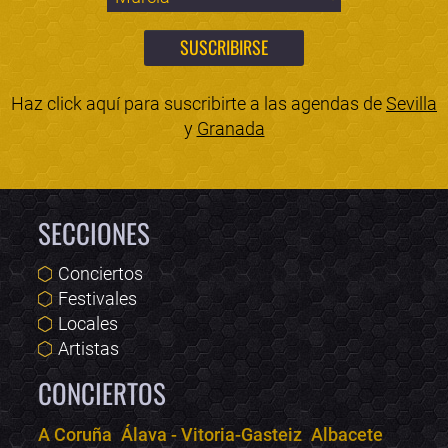
Haz click aquí para suscribirte a las agendas de
Sevilla
y
Granada
SECCIONES
Conciertos
Festivales
Locales
Artistas
CONCIERTOS
A Coruña
Álava - Vitoria-Gasteiz
Albacete