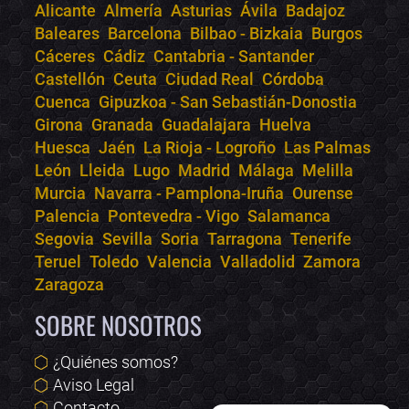
Alicante
Almería
Asturias
Ávila
Badajoz
Bololoco · conciertos.club
Baleares
Barcelona
Bilbao - Bizkaia
Burgos
Online · Te ayudo a encontrar conciertos
Cáceres
Cádiz
Cantabria - Santander
Castellón
Ceuta
Ciudad Real
Córdoba
Cuenca
Gipuzkoa - San Sebastián-Donostia
Girona
Granada
Guadalajara
Huelva
Huesca
Jaén
La Rioja - Logroño
Las Palmas
León
Lleida
Lugo
Madrid
Málaga
Melilla
Murcia
Navarra - Pamplona-Iruña
Ourense
Palencia
Pontevedra - Vigo
Salamanca
Segovia
Sevilla
Soria
Tarragona
Tenerife
Teruel
Toledo
Valencia
Valladolid
Zamora
Zaragoza
SOBRE NOSOTROS
¿Quiénes somos?
Aviso Legal
Contacto