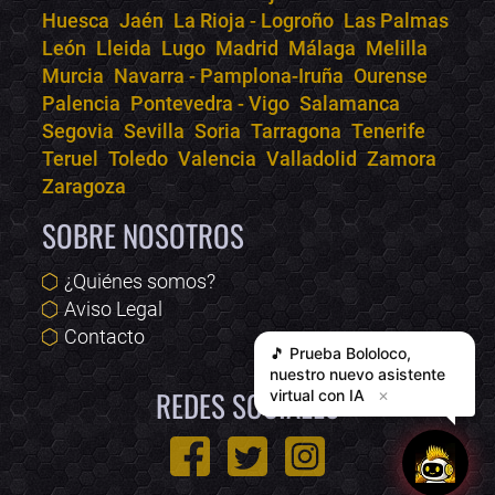
Huesca
Jaén
La Rioja - Logroño
Las Palmas
León
Lleida
Lugo
Madrid
Málaga
Melilla
Murcia
Navarra - Pamplona-Iruña
Ourense
Palencia
Pontevedra - Vigo
Salamanca
Segovia
Sevilla
Soria
Tarragona
Tenerife
Teruel
Toledo
Valencia
Valladolid
Zamora
Zaragoza
SOBRE NOSOTROS
¿Quiénes somos?
Aviso Legal
Contacto
🎵 Prueba
Bololoco
,
nuestro nuevo asistente
REDES SOCIALES
virtual con IA
✕