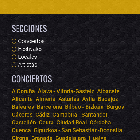
SECCIONES
Conciertos
Festivales
Locales
Artistas
CONCIERTOS
A Coruña
Álava - Vitoria-Gasteiz
Albacete
Alicante
Almería
Asturias
Ávila
Badajoz
Bololoco · conciertos.club
Baleares
Barcelona
Bilbao - Bizkaia
Burgos
Online · Te ayudo a encontrar conciertos
Cáceres
Cádiz
Cantabria - Santander
Castellón
Ceuta
Ciudad Real
Córdoba
Cuenca
Gipuzkoa - San Sebastián-Donostia
Girona
Granada
Guadalajara
Huelva