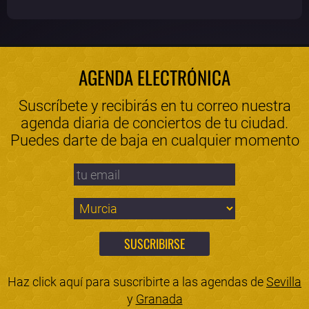
AGENDA ELECTRÓNICA
Suscríbete y recibirás en tu correo nuestra
agenda diaria de conciertos de tu ciudad.
Puedes darte de baja en cualquier momento
Haz click aquí para suscribirte a las agendas de
Sevilla
y
Granada