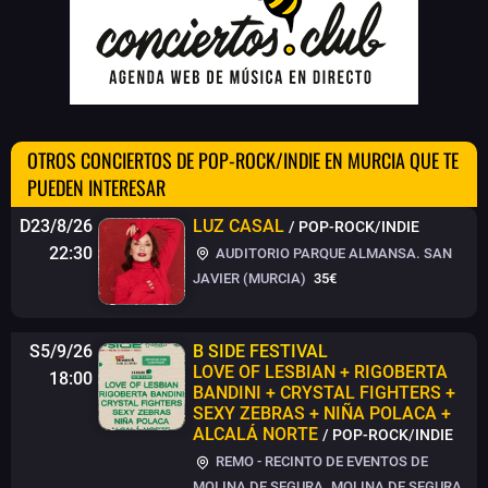
OTROS CONCIERTOS DE POP-ROCK/INDIE EN MURCIA QUE TE
PUEDEN INTERESAR
D23/8/26
LUZ CASAL
/ POP-ROCK/INDIE
22:30
AUDITORIO PARQUE ALMANSA. SAN
JAVIER (MURCIA)
35€
S5/9/26
B SIDE FESTIVAL
LOVE OF LESBIAN + RIGOBERTA
18:00
BANDINI + CRYSTAL FIGHTERS +
SEXY ZEBRAS + NIÑA POLACA +
ALCALÁ NORTE
/ POP-ROCK/INDIE
REMO - RECINTO DE EVENTOS DE
MOLINA DE SEGURA. MOLINA DE SEGURA