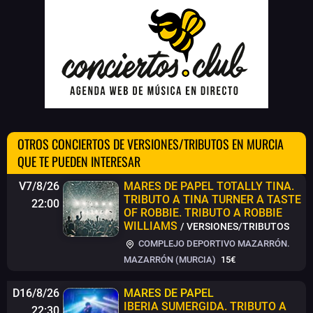
OTROS CONCIERTOS DE VERSIONES/TRIBUTOS EN MURCIA
QUE TE PUEDEN INTERESAR
V7/8/26
MARES DE PAPEL
TOTALLY TINA.
TRIBUTO A TINA TURNER A TASTE
22:00
OF ROBBIE. TRIBUTO A ROBBIE
WILLIAMS
/ VERSIONES/TRIBUTOS
COMPLEJO DEPORTIVO MAZARRÓN.
MAZARRÓN (MURCIA)
15€
D16/8/26
MARES DE PAPEL
IBERIA SUMERGIDA. TRIBUTO A
22:30