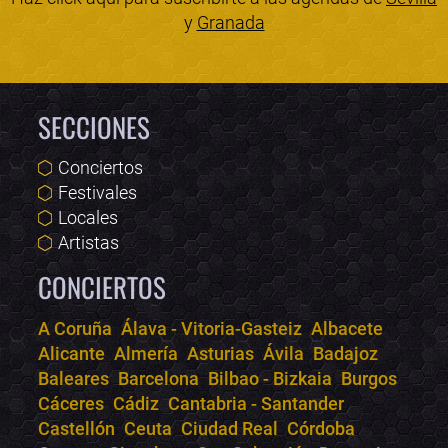
y
Granada
SECCIONES
Conciertos
Festivales
Locales
Artistas
CONCIERTOS
A Coruña
Álava - Vitoria-Gasteiz
Albacete
Alicante
Almería
Asturias
Ávila
Badajoz
Bololoco · conciertos.club
Baleares
Barcelona
Bilbao - Bizkaia
Burgos
Online · Te ayudo a encontrar conciertos
Cáceres
Cádiz
Cantabria - Santander
Castellón
Ceuta
Ciudad Real
Córdoba