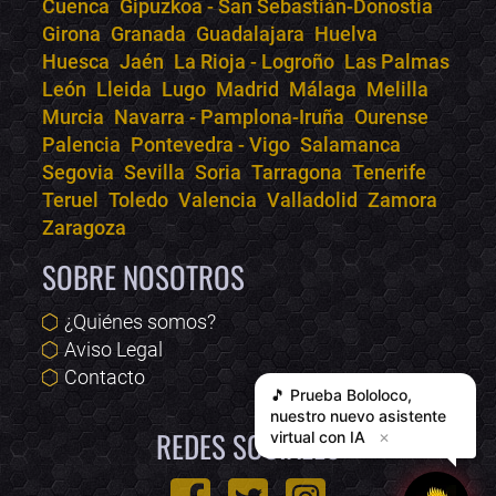
Cuenca
Gipuzkoa - San Sebastián-Donostia
Girona
Granada
Guadalajara
Huelva
Huesca
Jaén
La Rioja - Logroño
Las Palmas
León
Lleida
Lugo
Madrid
Málaga
Melilla
Murcia
Navarra - Pamplona-Iruña
Ourense
Palencia
Pontevedra - Vigo
Salamanca
Segovia
Sevilla
Soria
Tarragona
Tenerife
Teruel
Toledo
Valencia
Valladolid
Zamora
Zaragoza
SOBRE NOSOTROS
¿Quiénes somos?
Aviso Legal
Contacto
🎵 Prueba
Bololoco
,
nuestro nuevo asistente
REDES SOCIALES
virtual con IA
✕