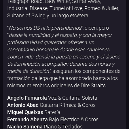
Telegraph Road, Lady Writer, So Far Away,
Industrial Disease, Tunnel of Love, Romeo & Juliet,
Sultans of Swing y un largo etcétera.
“
No somos DS ni lo pretendemos
”, dicen, pero
“
desde la humildad y el respeto, y con la mayor
profesionalidad queremos ofrecer a un
espectáculo homenaje donde esas canciones
cobren vida, donde la puesta en escena y el diseño
de iluminación acompañen durante dos horas y
media de duración”.
aseguran los componentes de
formación gallega que ha asombrado hasta a los
mismos miembros originales de Dire Straits.
Angelo Fumarola
Voz & Guitarra Solista
Antonio Abad
Guitarra Rítmica & Coros
Miguel Queixas
Batería
Fernando Abenza
Bajo Eléctrico & Coros
Nacho Samena
Piano & Teclados