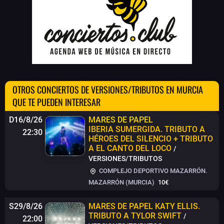
OTROS CONCIERTOS DE VERSIONES/TRIBUTOS EN MURCIA
QUE TE PUEDEN INTERESAR
D16/8/26
MARES DE PAPEL
IBERIA SUMERGIDA. TRIBUTO A
22:30
HÉROES DEL SILENCIO + TRIBUTO
A EL CANTO DEL LOCO
/
VERSIONES/TRIBUTOS
COMPLEJO DEPORTIVO MAZARRÓN.
MAZARRÓN (MURCIA)
10€
S29/8/26
MARES DE PAPEL
KATY ELLIS.
TRIBUTO A TYLOR SWIFT
/
22:00