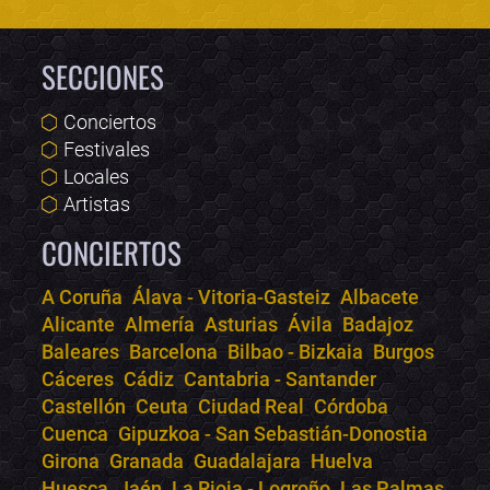
SECCIONES
Conciertos
Festivales
Locales
Artistas
CONCIERTOS
A Coruña
Álava - Vitoria-Gasteiz
Albacete
Alicante
Almería
Asturias
Ávila
Badajoz
Bololoco · conciertos.club
Baleares
Barcelona
Bilbao - Bizkaia
Burgos
Online · Te ayudo a encontrar conciertos
Cáceres
Cádiz
Cantabria - Santander
Castellón
Ceuta
Ciudad Real
Córdoba
Cuenca
Gipuzkoa - San Sebastián-Donostia
Girona
Granada
Guadalajara
Huelva
Huesca
Jaén
La Rioja - Logroño
Las Palmas