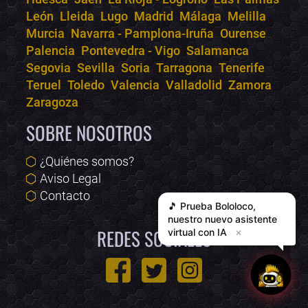
León
Lleida
Lugo
Madrid
Málaga
Melilla
Murcia
Navarra - Pamplona-Iruña
Ourense
Palencia
Pontevedra - Vigo
Salamanca
Segovia
Sevilla
Soria
Tarragona
Tenerife
Teruel
Toledo
Valencia
Valladolid
Zamora
Zaragoza
SOBRE NOSOTROS
¿Quiénes somos?
Aviso Legal
Contacto
🎵 Prueba
Bololoco
,
nuestro nuevo asistente
REDES SOCIALES
virtual con IA
✕