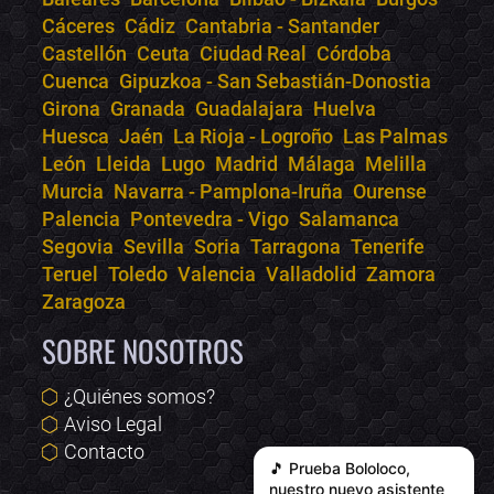
Online · Te ayudo a encontrar conciertos
Cáceres
Cádiz
Cantabria - Santander
Castellón
Ceuta
Ciudad Real
Córdoba
Cuenca
Gipuzkoa - San Sebastián-Donostia
Girona
Granada
Guadalajara
Huelva
Huesca
Jaén
La Rioja - Logroño
Las Palmas
León
Lleida
Lugo
Madrid
Málaga
Melilla
Murcia
Navarra - Pamplona-Iruña
Ourense
Palencia
Pontevedra - Vigo
Salamanca
Segovia
Sevilla
Soria
Tarragona
Tenerife
Teruel
Toledo
Valencia
Valladolid
Zamora
Zaragoza
SOBRE NOSOTROS
¿Quiénes somos?
Aviso Legal
Contacto
🎵 Prueba
Bololoco
,
nuestro nuevo asistente