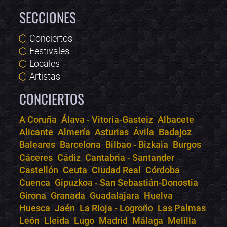
SECCIONES
Conciertos
Festivales
Locales
Artistas
CONCIERTOS
A Coruña
Álava - Vitoria-Gasteiz
Albacete
Alicante
Almería
Asturias
Ávila
Badajoz
Bololoco · conciertos.club
Baleares
Barcelona
Bilbao - Bizkaia
Burgos
Online · Te ayudo a encontrar conciertos
Cáceres
Cádiz
Cantabria - Santander
Castellón
Ceuta
Ciudad Real
Córdoba
Cuenca
Gipuzkoa - San Sebastián-Donostia
Girona
Granada
Guadalajara
Huelva
Huesca
Jaén
La Rioja - Logroño
Las Palmas
León
Lleida
Lugo
Madrid
Málaga
Melilla