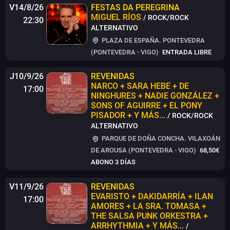
V14/8/26
FESTAS DA PEREGRINA
MIGUEL RÍOS
/ ROCK/ROCK
22:30
ALTERNATIVO
PLAZA DE ESPAÑA. PONTEVEDRA
(PONTEVEDRA - VIGO)
ENTRADA LIBRE
J10/9/26
REVENIDAS
NARCO + SARA HEBE + DE
17:00
NINGHURES + NADIE GONZÁLEZ +
SONS OF AGUIRRE + EL PONY
PISADOR + Y MÁS...
/ ROCK/ROCK
ALTERNATIVO
PARQUE DE DOÑA CONCHA. VILAXOÁN
DE AROUSA (PONTEVEDRA - VIGO)
68,50€
ABONO 3 DÍAS
V11/9/26
REVENIDAS
EVARISTO + DAKIDARRÍA + ILAN
17:00
AMORES + LA SRA. TOMASA +
THE SALSA PUNK ORKESTRA +
ARRHYTHMIA + Y MÁS...
/