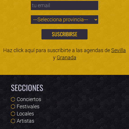
Haz click aquí para suscribirte a las agendas de
Sevilla
y
Granada
SECCIONES
Conciertos
Festivales
Locales
Artistas