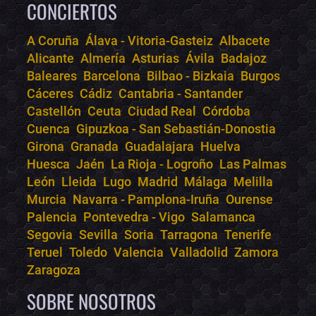
CONCIERTOS
A Coruña
Álava - Vitoria-Gasteiz
Albacete
Alicante
Almería
Asturias
Ávila
Badajoz
Bololoco · conciertos.club
Baleares
Barcelona
Bilbao - Bizkaia
Burgos
Online · Te ayudo a encontrar conciertos
Cáceres
Cádiz
Cantabria - Santander
Castellón
Ceuta
Ciudad Real
Córdoba
Cuenca
Gipuzkoa - San Sebastián-Donostia
Girona
Granada
Guadalajara
Huelva
Huesca
Jaén
La Rioja - Logroño
Las Palmas
León
Lleida
Lugo
Madrid
Málaga
Melilla
Murcia
Navarra - Pamplona-Iruña
Ourense
Palencia
Pontevedra - Vigo
Salamanca
Segovia
Sevilla
Soria
Tarragona
Tenerife
Teruel
Toledo
Valencia
Valladolid
Zamora
Zaragoza
SOBRE NOSOTROS