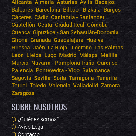
Alicante
Almería
Asturias
Ávila
Badajoz
Bololoco · conciertos.club
Baleares
Barcelona
Bilbao - Bizkaia
Burgos
Online · Te ayudo a encontrar conciertos
Cáceres
Cádiz
Cantabria - Santander
Castellón
Ceuta
Ciudad Real
Córdoba
Cuenca
Gipuzkoa - San Sebastián-Donostia
Girona
Granada
Guadalajara
Huelva
Huesca
Jaén
La Rioja - Logroño
Las Palmas
León
Lleida
Lugo
Madrid
Málaga
Melilla
Murcia
Navarra - Pamplona-Iruña
Ourense
Palencia
Pontevedra - Vigo
Salamanca
Segovia
Sevilla
Soria
Tarragona
Tenerife
Teruel
Toledo
Valencia
Valladolid
Zamora
Zaragoza
SOBRE NOSOTROS
¿Quiénes somos?
Aviso Legal
Contacto