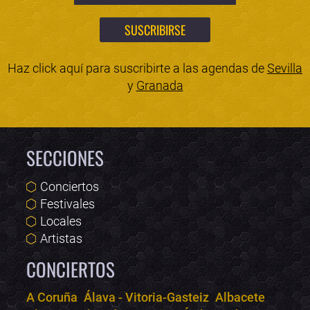
Haz click aquí para suscribirte a las agendas de
Sevilla
y
Granada
SECCIONES
Conciertos
Festivales
Locales
Artistas
CONCIERTOS
A Coruña
Álava - Vitoria-Gasteiz
Albacete