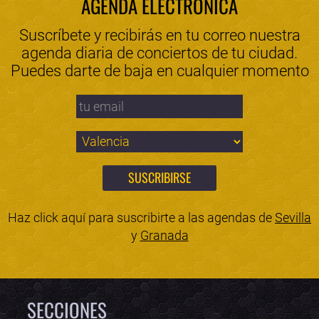
AGENDA ELECTRÓNICA
Suscríbete y recibirás en tu correo nuestra
agenda diaria de conciertos de tu ciudad.
Puedes darte de baja en cualquier momento
Haz click aquí para suscribirte a las agendas de
Sevilla
y
Granada
SECCIONES