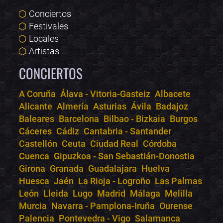
Conciertos
Festivales
Locales
Artistas
CONCIERTOS
A Coruña
Álava - Vitoria-Gasteiz
Albacete
Alicante
Almería
Asturias
Ávila
Badajoz
Bololoco · conciertos.club
Baleares
Barcelona
Bilbao - Bizkaia
Burgos
Online · Te ayudo a encontrar conciertos
Cáceres
Cádiz
Cantabria - Santander
Castellón
Ceuta
Ciudad Real
Córdoba
Cuenca
Gipuzkoa - San Sebastián-Donostia
Girona
Granada
Guadalajara
Huelva
Huesca
Jaén
La Rioja - Logroño
Las Palmas
León
Lleida
Lugo
Madrid
Málaga
Melilla
Murcia
Navarra - Pamplona-Iruña
Ourense
Palencia
Pontevedra - Vigo
Salamanca