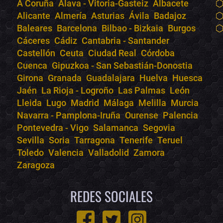
A Coruña
Álava - Vitoria-Gasteiz
Albacete
Alicante
Almería
Asturias
Ávila
Badajoz
Baleares
Barcelona
Bilbao - Bizkaia
Burgos
Cáceres
Cádiz
Cantabria - Santander
Castellón
Ceuta
Ciudad Real
Córdoba
Cuenca
Gipuzkoa - San Sebastián-Donostia
Girona
Granada
Guadalajara
Huelva
Huesca
Jaén
La Rioja - Logroño
Las Palmas
León
Lleida
Lugo
Madrid
Málaga
Melilla
Murcia
Navarra - Pamplona-Iruña
Ourense
Palencia
Pontevedra - Vigo
Salamanca
Segovia
Sevilla
Soria
Tarragona
Tenerife
Teruel
Toledo
Valencia
Valladolid
Zamora
Zaragoza
REDES SOCIALES