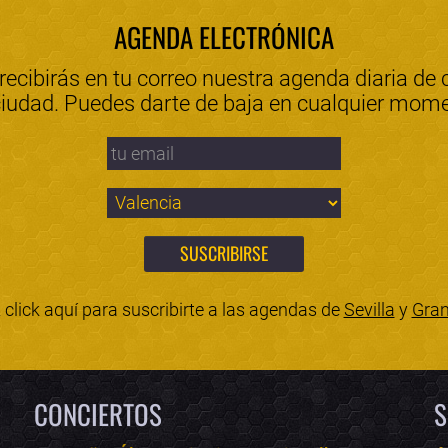
AGENDA ELECTRÓNICA
 recibirás en tu correo nuestra agenda diaria de 
ciudad. Puedes darte de baja en cualquier mom
click aquí para suscribirte a las agendas de
Sevilla
y
Gra
CONCIERTOS
S