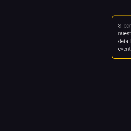
Si co
nuest
detall
event