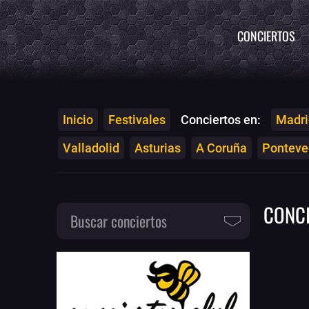
CONCIERTOS
Inicio
Festivales
Conciertos en:
Madri
Valladolid
Asturias
A Coruña
Ponteved
CONC
Buscar conciertos