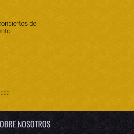
conciertos de
ento
nada
Bololoco · conciertos.club
Online · Te ayudo a encontrar conciertos
OBRE NOSOTROS