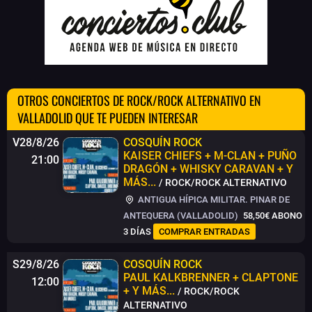
OTROS CONCIERTOS DE ROCK/ROCK ALTERNATIVO EN
VALLADOLID QUE TE PUEDEN INTERESAR
V28/8/26
COSQUÍN ROCK
KAISER CHIEFS + M-CLAN + PUÑO
21:00
DRAGÓN + WHISKY CARAVAN + Y
MÁS...
/ ROCK/ROCK ALTERNATIVO
ANTIGUA HÍPICA MILITAR. PINAR DE
ANTEQUERA (VALLADOLID)
58,50€
ABONO
3 DÍAS
COMPRAR ENTRADAS
S29/8/26
COSQUÍN ROCK
PAUL KALKBRENNER + CLAPTONE
12:00
+ Y MÁS...
/ ROCK/ROCK
ALTERNATIVO