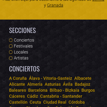
y
Granada
SECCIONES
Conciertos
Festivales
Locales
Artistas
CONCIERTOS
A Coruña
Álava - Vitoria-Gasteiz
Albacete
Alicante
Almería
Asturias
Ávila
Badajoz
Bololoco · conciertos.club
Baleares
Barcelona
Bilbao - Bizkaia
Burgos
Online · Te ayudo a encontrar conciertos
Cáceres
Cádiz
Cantabria - Santander
Castellón
Ceuta
Ciudad Real
Córdoba