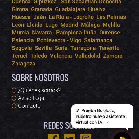
Cuenca
Gipuzkoa - San Sebastián-Donostia
Girona
Granada
Guadalajara
Huelva
Huesca
Jaén
La Rioja - Logroño
Las Palmas
León
Lleida
Lugo
Madrid
Málaga
Melilla
Murcia
Navarra - Pamplona-Iruña
Ourense
Palencia
Pontevedra - Vigo
Salamanca
Segovia
Sevilla
Soria
Tarragona
Tenerife
Teruel
Toledo
Valencia
Valladolid
Zamora
Zaragoza
SOBRE NOSOTROS
¿Quiénes somos?
Aviso Legal
Contacto
🎵 Prueba
Bololoco
,
nuestro nuevo asistente
REDES SOCIALES
virtual con IA
✕