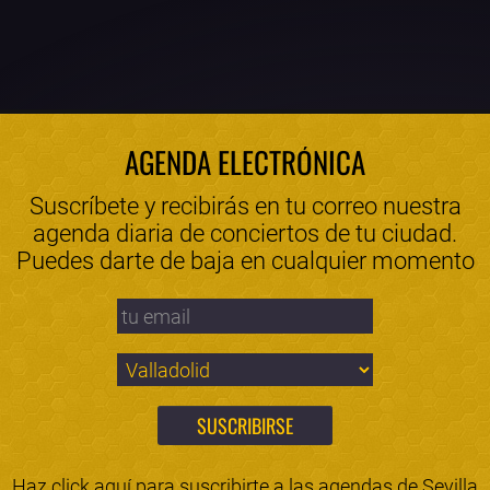
AGENDA ELECTRÓNICA
Suscríbete y recibirás en tu correo nuestra
agenda diaria de conciertos de tu ciudad.
Puedes darte de baja en cualquier momento
Haz click aquí para suscribirte a las agendas de
Sevilla