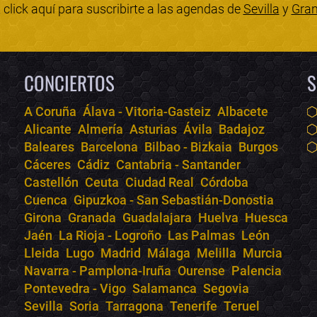
click aquí para suscribirte a las agendas de
Sevilla
y
Gra
CONCIERTOS
S
A Coruña
Álava - Vitoria-Gasteiz
Albacete
Alicante
Almería
Asturias
Ávila
Badajoz
Baleares
Barcelona
Bilbao - Bizkaia
Burgos
Cáceres
Cádiz
Cantabria - Santander
Castellón
Ceuta
Ciudad Real
Córdoba
Cuenca
Gipuzkoa - San Sebastián-Donostia
Girona
Granada
Guadalajara
Huelva
Huesca
Jaén
La Rioja - Logroño
Las Palmas
León
Lleida
Lugo
Madrid
Málaga
Melilla
Murcia
Navarra - Pamplona-Iruña
Ourense
Palencia
Pontevedra - Vigo
Salamanca
Segovia
Sevilla
Soria
Tarragona
Tenerife
Teruel