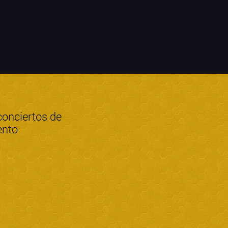
conciertos de
ento