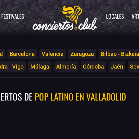
FESTIVALES
LOCALES
ART
d
Barcelona
Valencia
Zaragoza
Bilbao - Bizkai
ra - Vigo
Málaga
Almería
Córdoba
Jaén
Sev
IERTOS DE
POP LATINO EN VALLADOLID