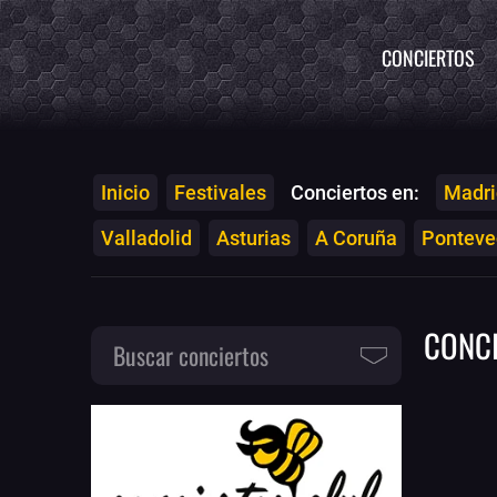
CONCIERTOS
Inicio
Festivales
Conciertos en:
Madri
Valladolid
Asturias
A Coruña
Ponteved
CONC
Buscar conciertos