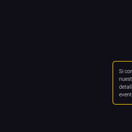
Si co
nuest
detall
event