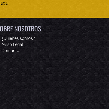
nada
Bololoco · conciertos.club
Online · Te ayudo a encontrar conciertos
OBRE NOSOTROS
¿Quiénes somos?
Aviso Legal
Contacto