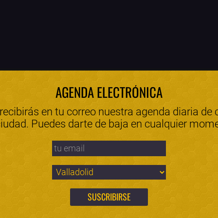
AGENDA ELECTRÓNICA
 recibirás en tu correo nuestra agenda diaria de 
ciudad. Puedes darte de baja en cualquier mom