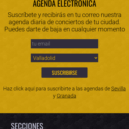
AGENDA ELECTRÓNICA
Suscríbete y recibirás en tu correo nuestra
agenda diaria de conciertos de tu ciudad.
Puedes darte de baja en cualquier momento
Haz click aquí para suscribirte a las agendas de
Sevilla
y
Granada
SECCIONES