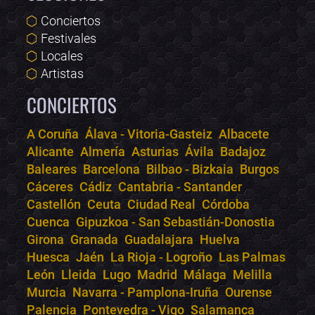
Conciertos
Festivales
Locales
Artistas
CONCIERTOS
A Coruña
Álava - Vitoria-Gasteiz
Albacete
Alicante
Almería
Asturias
Ávila
Badajoz
Bololoco · conciertos.club
Baleares
Barcelona
Bilbao - Bizkaia
Burgos
Online · Te ayudo a encontrar conciertos
Cáceres
Cádiz
Cantabria - Santander
Castellón
Ceuta
Ciudad Real
Córdoba
Cuenca
Gipuzkoa - San Sebastián-Donostia
Girona
Granada
Guadalajara
Huelva
Huesca
Jaén
La Rioja - Logroño
Las Palmas
León
Lleida
Lugo
Madrid
Málaga
Melilla
Murcia
Navarra - Pamplona-Iruña
Ourense
Palencia
Pontevedra - Vigo
Salamanca