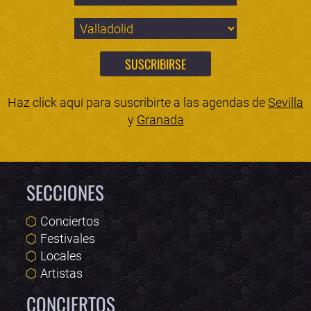
Haz click aquí para suscribirte a las agendas de
Sevilla
y
Granada
SECCIONES
Conciertos
Festivales
Locales
Artistas
CONCIERTOS