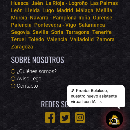
Huesca
Jaén
La Rioja - Logroño
Las Palmas
León
Lleida
Lugo
Madrid
Málaga
Melilla
Murcia
Navarra - Pamplona-Iruña
Ourense
Palencia
Pontevedra - Vigo
Salamanca
Segovia
Sevilla
Soria
Tarragona
Tenerife
Teruel
Toledo
Valencia
Valladolid
Zamora
Zaragoza
SOBRE NOSOTROS
¿Quiénes somos?
Aviso Legal
Contacto
🎵 Prueba
Bololoco
,
nuestro nuevo asistente
REDES SOCIALES
virtual con IA
✕