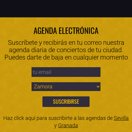
AGENDA ELECTRÓNICA
Suscríbete y recibirás en tu correo nuestra
agenda diaria de conciertos de tu ciudad.
Puedes darte de baja en cualquier momento
Haz click aquí para suscribirte a las agendas de
Sevilla
y
Granada