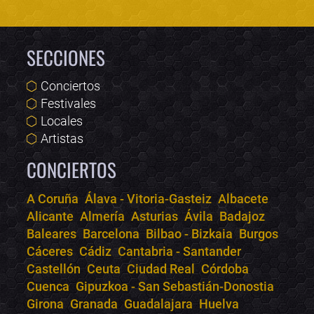
SECCIONES
Conciertos
Festivales
Locales
Artistas
CONCIERTOS
A Coruña
Álava - Vitoria-Gasteiz
Albacete
Alicante
Almería
Asturias
Ávila
Badajoz
Bololoco · conciertos.club
Baleares
Barcelona
Bilbao - Bizkaia
Burgos
Online · Te ayudo a encontrar conciertos
Cáceres
Cádiz
Cantabria - Santander
Castellón
Ceuta
Ciudad Real
Córdoba
Cuenca
Gipuzkoa - San Sebastián-Donostia
Girona
Granada
Guadalajara
Huelva