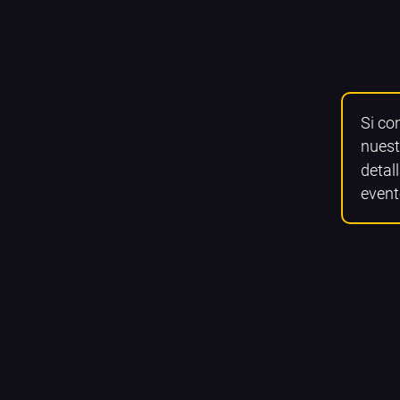
Si co
nuest
detall
event