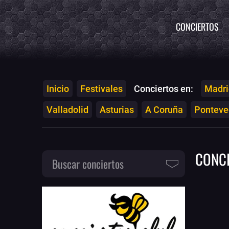
CONCIERTOS
Inicio
Festivales
Conciertos en:
Madri
Valladolid
Asturias
A Coruña
Ponteved
CONC
Buscar conciertos