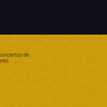
conciertos de
ento