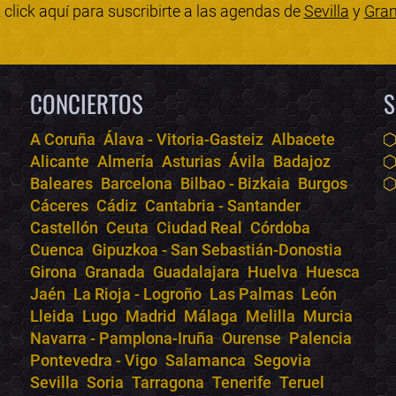
click aquí para suscribirte a las agendas de
Sevilla
y
Gra
CONCIERTOS
S
A Coruña
Álava - Vitoria-Gasteiz
Albacete
Alicante
Almería
Asturias
Ávila
Badajoz
Baleares
Barcelona
Bilbao - Bizkaia
Burgos
Cáceres
Cádiz
Cantabria - Santander
Castellón
Ceuta
Ciudad Real
Córdoba
Cuenca
Gipuzkoa - San Sebastián-Donostia
Girona
Granada
Guadalajara
Huelva
Huesca
Jaén
La Rioja - Logroño
Las Palmas
León
Lleida
Lugo
Madrid
Málaga
Melilla
Murcia
Navarra - Pamplona-Iruña
Ourense
Palencia
Pontevedra - Vigo
Salamanca
Segovia
Sevilla
Soria
Tarragona
Tenerife
Teruel