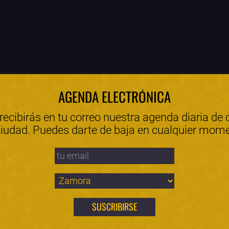
AGENDA ELECTRÓNICA
 recibirás en tu correo nuestra agenda diaria de 
ciudad. Puedes darte de baja en cualquier mom