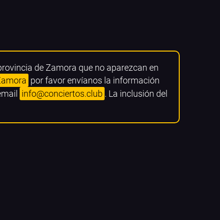
a provincia de Zamora que no aparezcan en
 Zamora
por favor envíanos la información
 email
info@conciertos.club
. La inclusión del