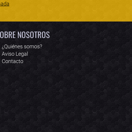
nada
Bololoco · conciertos.club
Online · Te ayudo a encontrar conciertos
OBRE NOSOTROS
¿Quiénes somos?
Aviso Legal
Contacto