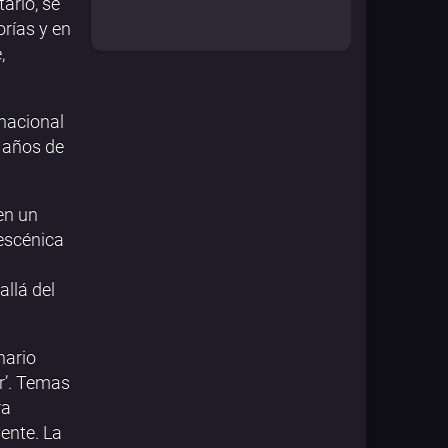
ario, se
orías y en
,
inacional
e años de
 en un
 escénica
llá del
nario
r’. Temas
ra
yente. La