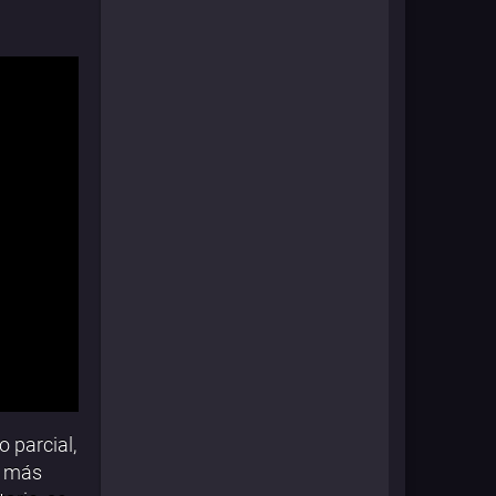
o parcial,
k más