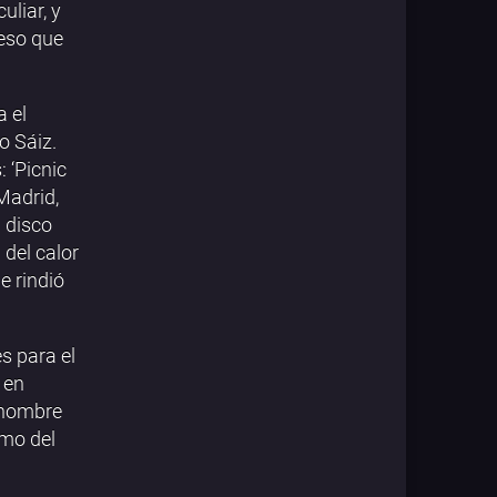
uliar, y
 eso que
 el
o Sáiz.
 ‘Picnic
-Madrid,
n disco
 del calor
e rindió
s para el
 en
l nombre
omo del