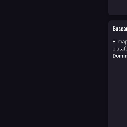
Buscar
El map
plataf
Domin