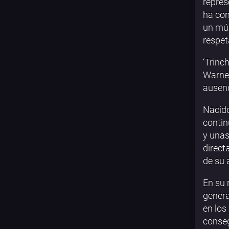
repres
ha con
un mús
respet
‘Trinc
Warner
ausenc
Nacido
contin
y unas
direct
de su 
En su 
genera
en los 
conseg