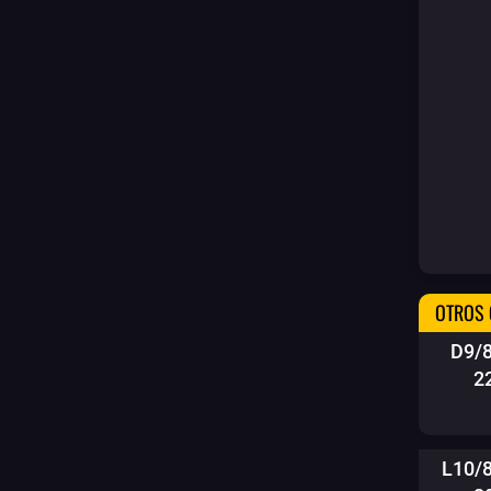
OTROS 
D9/
2
L10/