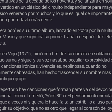
entativas de la década de los noventa, y se lanzara en solit
vertido en un clásico del circuito independiente para may
ico venerado por muchos y, lo que es igual de importante
ado por todavía más gente.
hera pop’ es su último álbum, lanzado en 2023 por la mult
 Music y que significa su primer trabajo después de siet
ia.
 en Vigo (1971), inició con timidez su carrera en solitario
uo suma y sigue, y su voz nasal, su peculiar expresividad
 canciones irónicas, vivenciales, neblinosas, cuando no
amente cabreadas, han hecho trascender su nombre más a
antiguo grupo.
repertorio hay canciones que forman parte ya del devocio
cional como ‘Turnedó’, ‘Años 80’ o ‘El pensamiento circula
que a veces ni siquiera le hace falta un estribillo al uso pa
uir su objetivo, que no es otro que llegar al corazón del o