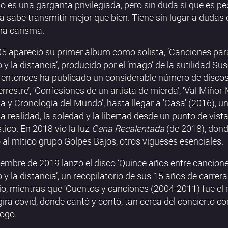
o es una garganta privilegiada, pero sin duda sí que es pec
la sabe transmitir mejor que bien. Tiene sin lugar a dudas
ma carisma.
5 apareció su primer álbum como solista, ‘Canciones para
 y la distancia’, producido por el ‘mago’ de la sutilidad Sus
entonces ha publicado un considerable número de discos:
errestre’, ‘Confesiones de un artista de mierda’, ‘Val Miñor
ia y Cronología del Mundo’, hasta llegar a 'Casa' (2016), u
la realidad, la soledad y la libertad desde un punto de vista
ico. En 2018 vio la luz
Cena Recalentada
(de 2018), dond
o al mítico grupo Golpes Bajos, otros vigueses esenciales.
iembre de 2019 lanzó el disco ‘Quince años entre cancione
 y la distancia’, un recopilatorio de sus 15 años de carrera
rio, mientras que ‘Cuentos y canciones (2004-2011) fue e
gira covid, donde cantó y contó, tan cerca del concierto c
ogo.