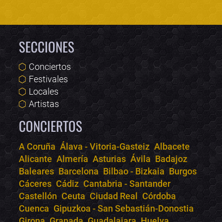
SECCIONES
Conciertos
Festivales
Locales
Artistas
CONCIERTOS
A Coruña
Álava - Vitoria-Gasteiz
Albacete
Alicante
Almería
Asturias
Ávila
Badajoz
Bololoco · conciertos.club
Baleares
Barcelona
Bilbao - Bizkaia
Burgos
Online · Te ayudo a encontrar conciertos
Cáceres
Cádiz
Cantabria - Santander
Castellón
Ceuta
Ciudad Real
Córdoba
Cuenca
Gipuzkoa - San Sebastián-Donostia
Girona
Granada
Guadalajara
Huelva