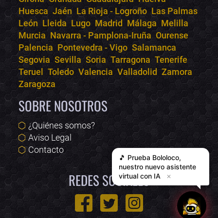
Huesca
Jaén
La Rioja - Logroño
Las Palmas
León
Lleida
Lugo
Madrid
Málaga
Melilla
Murcia
Navarra - Pamplona-Iruña
Ourense
Palencia
Pontevedra - Vigo
Salamanca
Segovia
Sevilla
Soria
Tarragona
Tenerife
Teruel
Toledo
Valencia
Valladolid
Zamora
Zaragoza
SOBRE NOSOTROS
¿Quiénes somos?
Aviso Legal
Contacto
🎵 Prueba
Bololoco
,
nuestro nuevo asistente
REDES SOCIALES
virtual con IA
✕