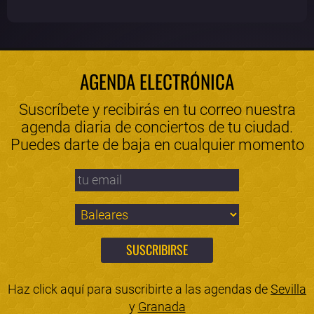
AGENDA ELECTRÓNICA
Suscríbete y recibirás en tu correo nuestra
agenda diaria de conciertos de tu ciudad.
Puedes darte de baja en cualquier momento
Haz click aquí para suscribirte a las agendas de
Sevilla
y
Granada