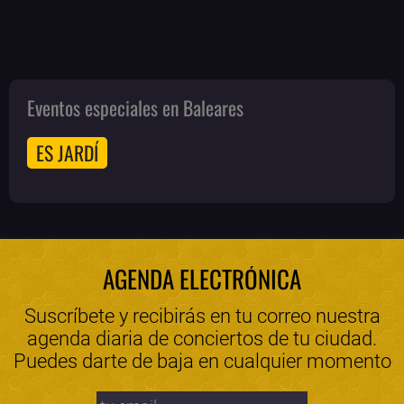
Eventos especiales en Baleares
ES JARDÍ
AGENDA ELECTRÓNICA
Suscríbete y recibirás en tu correo nuestra
agenda diaria de conciertos de tu ciudad.
Puedes darte de baja en cualquier momento