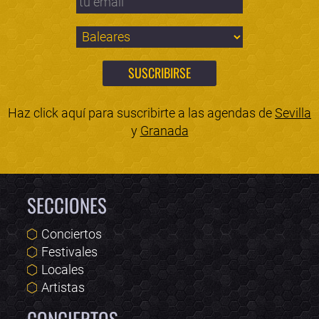
Haz click aquí para suscribirte a las agendas de
Sevilla
y
Granada
SECCIONES
Conciertos
Festivales
Locales
Artistas