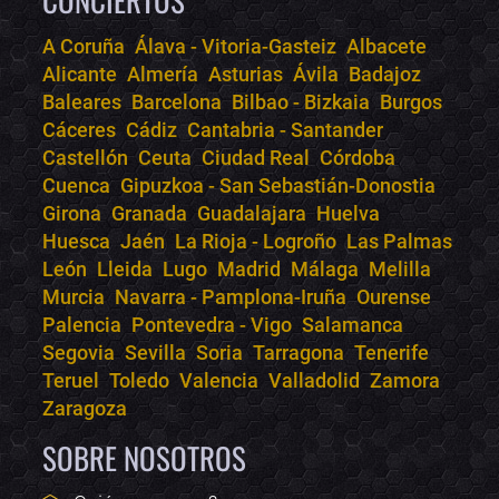
CONCIERTOS
A Coruña
Álava - Vitoria-Gasteiz
Albacete
Alicante
Almería
Asturias
Ávila
Badajoz
Bololoco · conciertos.club
Baleares
Barcelona
Bilbao - Bizkaia
Burgos
Online · Te ayudo a encontrar conciertos
Cáceres
Cádiz
Cantabria - Santander
Castellón
Ceuta
Ciudad Real
Córdoba
Cuenca
Gipuzkoa - San Sebastián-Donostia
Girona
Granada
Guadalajara
Huelva
Huesca
Jaén
La Rioja - Logroño
Las Palmas
León
Lleida
Lugo
Madrid
Málaga
Melilla
Murcia
Navarra - Pamplona-Iruña
Ourense
Palencia
Pontevedra - Vigo
Salamanca
Segovia
Sevilla
Soria
Tarragona
Tenerife
Teruel
Toledo
Valencia
Valladolid
Zamora
Zaragoza
SOBRE NOSOTROS