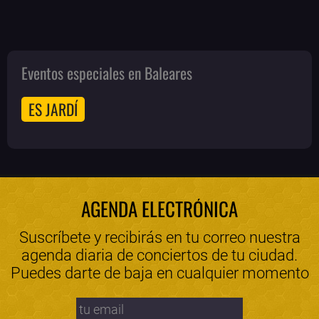
Eventos especiales en Baleares
ES JARDÍ
AGENDA ELECTRÓNICA
Suscríbete y recibirás en tu correo nuestra
agenda diaria de conciertos de tu ciudad.
Puedes darte de baja en cualquier momento