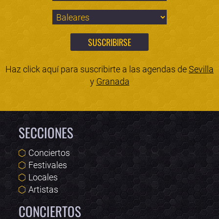
Haz click aquí para suscribirte a las agendas de
Sevilla
y
Granada
SECCIONES
Conciertos
Festivales
Locales
Artistas
CONCIERTOS