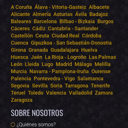
A Coruña
Álava - Vitoria-Gasteiz
Albacete
Alicante
Almería
Asturias
Ávila
Badajoz
Bololoco · conciertos.club
Baleares
Barcelona
Bilbao - Bizkaia
Burgos
Online · Te ayudo a encontrar conciertos
Cáceres
Cádiz
Cantabria - Santander
Castellón
Ceuta
Ciudad Real
Córdoba
Cuenca
Gipuzkoa - San Sebastián-Donostia
Girona
Granada
Guadalajara
Huelva
Huesca
Jaén
La Rioja - Logroño
Las Palmas
León
Lleida
Lugo
Madrid
Málaga
Melilla
Murcia
Navarra - Pamplona-Iruña
Ourense
Palencia
Pontevedra - Vigo
Salamanca
Segovia
Sevilla
Soria
Tarragona
Tenerife
Teruel
Toledo
Valencia
Valladolid
Zamora
Zaragoza
SOBRE NOSOTROS
¿Quiénes somos?