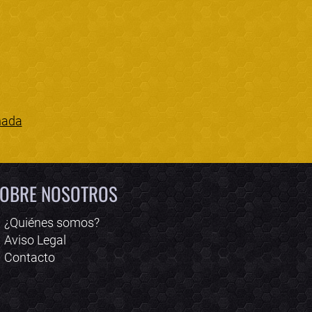
nada
Bololoco · conciertos.club
Online · Te ayudo a encontrar conciertos
OBRE NOSOTROS
¿Quiénes somos?
Aviso Legal
Contacto