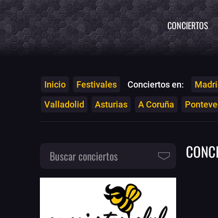
CONCIERTOS
Inicio
Festivales
Conciertos en:
Madri
Valladolid
Asturias
A Coruña
Ponteved
CONC
Buscar conciertos