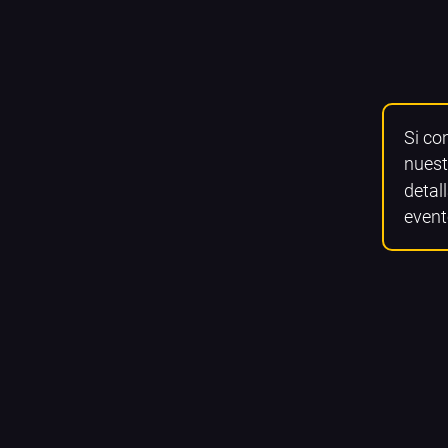
Si co
nuest
detall
event