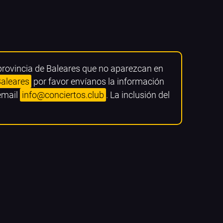
 provincia de Baleares que no aparezcan en
Baleares
por favor envíanos la información
 email
info@conciertos.club
. La inclusión del