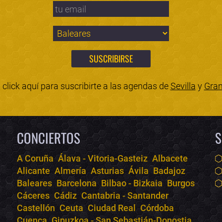
click aquí para suscribirte a las agendas de
Sevilla
y
Gra
CONCIERTOS
S
A Coruña
Álava - Vitoria-Gasteiz
Albacete
Alicante
Almería
Asturias
Ávila
Badajoz
Baleares
Barcelona
Bilbao - Bizkaia
Burgos
Cáceres
Cádiz
Cantabria - Santander
Castellón
Ceuta
Ciudad Real
Córdoba
Cuenca
Gipuzkoa - San Sebastián-Donostia