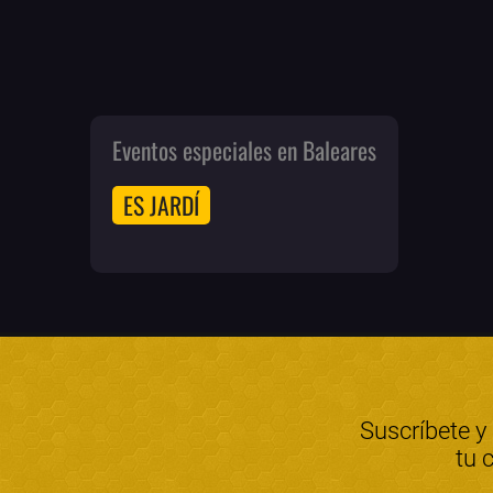
Eventos especiales en Baleares
ES JARDÍ
Suscríbete y
tu 