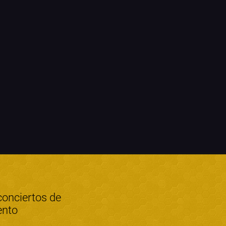
conciertos de
ento