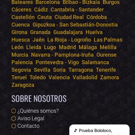
Bololoco · conciertos.club
Baleares
Barcelona
Bilbao - Bizkaia
Burgos
Online · Te ayudo a encontrar conciertos
Cáceres
Cádiz
Cantabria - Santander
Castellón
Ceuta
Ciudad Real
Córdoba
Cuenca
Gipuzkoa - San Sebastián-Donostia
Girona
Granada
Guadalajara
Huelva
Huesca
Jaén
La Rioja - Logroño
Las Palmas
León
Lleida
Lugo
Madrid
Málaga
Melilla
Murcia
Navarra - Pamplona-Iruña
Ourense
Palencia
Pontevedra - Vigo
Salamanca
Segovia
Sevilla
Soria
Tarragona
Tenerife
Teruel
Toledo
Valencia
Valladolid
Zamora
Zaragoza
SOBRE NOSOTROS
¿Quiénes somos?
Aviso Legal
Contacto
🎵 Prueba
Bololoco
,