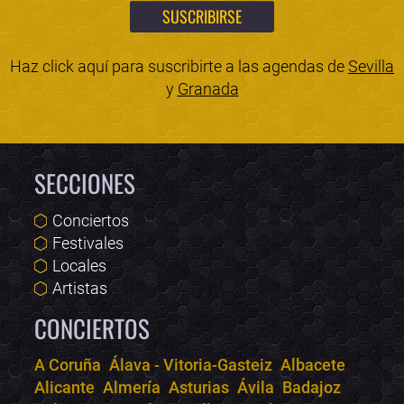
Haz click aquí para suscribirte a las agendas de
Sevilla
y
Granada
SECCIONES
Conciertos
Festivales
Locales
Artistas
CONCIERTOS
A Coruña
Álava - Vitoria-Gasteiz
Albacete
Alicante
Almería
Asturias
Ávila
Badajoz