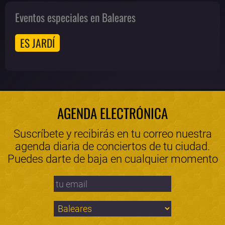
Eventos especiales en Baleares
ES JARDÍ
AGENDA ELECTRÓNICA
Suscríbete y recibirás en tu correo nuestra
agenda diaria de conciertos de tu ciudad.
Puedes darte de baja en cualquier momento