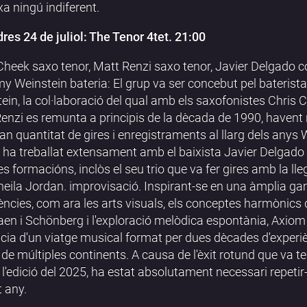
xa ningú indiferent.
res 24 de juliol: The Tenor 4tet. 21:00
Cheek saxo tenor, Matt Renzi saxo tenor, Javier Delgado c
y Weinstein bateria: El grup va ser concebut pel bateris
ein, la col·laboració del qual amb els saxofonistes Chris C
enzi es remunta a principis de la dècada de 1990, havent r
an quantitat de gires i enregistraments al llarg dels anys 
ha treballat extensament amb el baixista Javier Delgado 
es formacións, inclòs el seu trio que va fer gires amb la ll
heila Jordan. improvisació. Inspirant-se en una àmplia 
uències, com ara les arts visuals, els conceptes harmònics 
en i Schönberg i l'exploració melòdica espontània, Axiom
ncia d'un viatge musical format per dues dècades d'experi
 de múltiples continents. A causa de l'èxit rotund que va ten
 l'edició del 2025, ha estat absolutament necessari repetir-
 any.