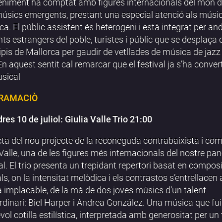
niment ha comptat amb figures internacionals del món de
sics emergents, prestant una especial atenció als músi
ca. El públic assistent és heterogeni i està integrat per and
nts estrangers del poble, turistes i públic que se desplaça d
pis de Mallorca per gaudir de vetllades de música de jazz a
. En aquest sentit cal remarcar que el festival ja s’ha conver
usical
RAMACIÒ
res 10 de juliol: Giulia Valle Trio 21:00
cta del nou projecte de la reconeguda contrabaixista i co
 Valle, una de les figures més internacionals del nostre p
l. El trio presenta un trepidant repertori basat en compos
als, on la intensitat melòdica i els contrastos s’entrellace
a implacable, de la mà de dos joves músics d’un talent
rdinari: Biel Harper i Andrea González. Una música que fu
vol cotilla estilística, interpretada amb generositat per un 