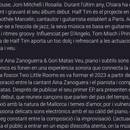
use, Joni Mitchell i Rosalía. Durant l'últim any, Chiara ha 
int i gravant el seu àlbum debut. Half Tim és el projecte en 
othée Marcelin, cantautor i guitarrista establert a París. 
r-se a l'escola de jazz, la seva música es basa en guitarr
i ritmes groovy. Influenciat per D'Angelo, Tom Misch i Prin
 de Half Tim aporta un toc dolç i refrescant a les actuaci
a i veu.
ir Aina Zanoguerra & Gori Matas Veu, piano i subtils sons
ònics es fonen en una experiència sonora que connecta la 
 la foscor.Two Little Rooms es va formar el 2023 a partir de
boració entre la cantant Aina Zanoguera i el pianista i com
atas. Després de publicar el seu primer EP, ara presenten 
debut, que reuneix cançons que parlen del pas del temps,
ió amb la natura de Mallorca i temes d'amor, por i vulnerab
usiona delicats sons electrònics amb el so càlid del piano,
leg constant entre la composició i la improvisació. L'actua
a el públic a entrar en un espai d'escolta atenta, on la mú