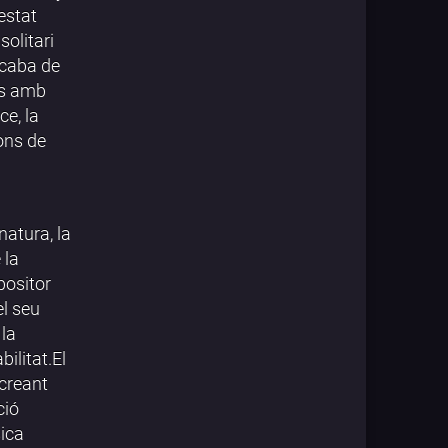
estat
solitari
Acaba de
es amb
ce, la
ons de
natura, la
 la
positor
el seu
 la
ilitat.El
 creant
ció
sica