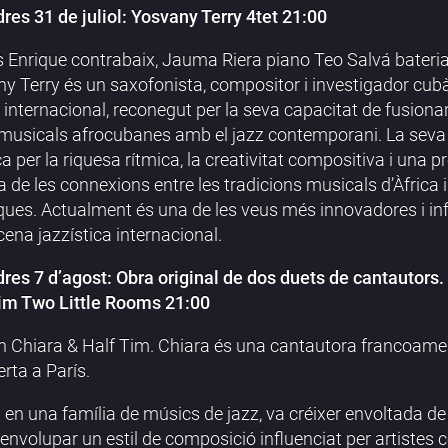
res 31 de juliol: Yosvany Terry 4tet 21:00
 Enrique contrabaix, Jauma Riera piano Teo Salvá bateria
y Terry és un saxofonista, compositor i investigador cub
internacional, reconegut per la seva capacitat de fusionar
 musicals afrocubanes amb el jazz contemporani. La seva
a per la riquesa rítmica, la creativitat compositiva i una 
a de les connexions entre les tradicions musicals d’Àfrica i
ues. Actualment és una de les veus més innovadores i in
scena jazzística internacional.
res 7 d’agost: Obra original de dos duets de cantautors.
im Two Little Rooms 21:00
n Chiara & Half Tim. Chiara és una cantautora francoame
erta a París.
 en una família de músics de jazz, va créixer envoltada de
envolupar un estil de composició influenciat per artiste