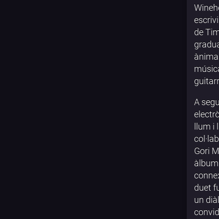
Wineho
escriv
de Tim
gradua
ànima 
música
guitarr
A segu
electr
llum i
col·la
Gori M
àlbum 
connex
duet f
un dià
convid