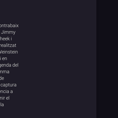
ontrabaix
ta Jimmy
heek i
ealitzat
Weinstein
i en
egenda del
gamma
de
 captura
ència a
ir el
la