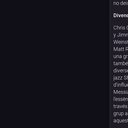
no dei
Divend
Chris 
y Jimm
Weinst
Matt R
una gr
també 
divers
jazz S
d'infl
Messia
l'essè
través
grup a
aquest