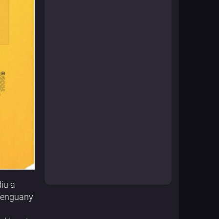
iu a
, enguany