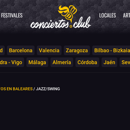
FESTIVALES
LOCALES
ART
d
Barcelona
Valencia
Zaragoza
Bilbao - Bizkai
ra - Vigo
Málaga
Almería
Córdoba
Jaén
Sev
OS EN BALEARES
/ JAZZ/SWING