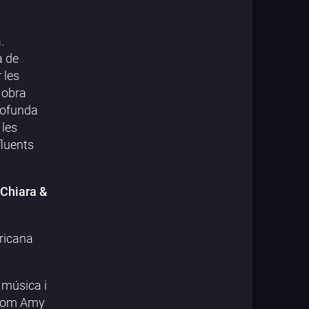
.
à de
 les
 obra
profunda
 les
fluents
 Chiara &
ricana
 música i
s com Amy