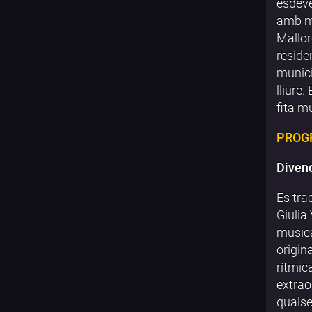
esdeve
amb mú
Mallor
reside
munici
lliure
fita m
PROG
Divend
Es tra
Giulia
musica
origin
rítmic
extrao
qualse