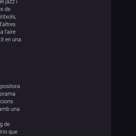
l jazz i
cs de
ritxols,
’altres
 l’aire
tit en una
mpositora
anorama
icions
n amb una
ig de
trio que