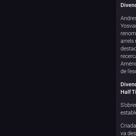
Divend
Andres
Yosvan
renom 
arrels
destac
recerc
Amèriq
de l’e
Divend
Half T
S’obre
establ
Criada
va des