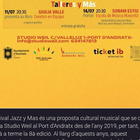
tival Jazz y Mas és una proposta cultural musical que se d
a Studio Weil al Port d’Andratx des de l’any 2019, per tant
à a terme la 8à edició. Al llarg d’aquests anys, aquest