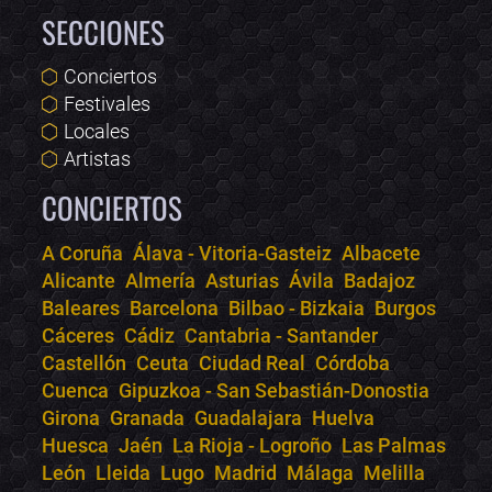
SECCIONES
Conciertos
Festivales
Locales
Artistas
CONCIERTOS
A Coruña
Álava - Vitoria-Gasteiz
Albacete
Alicante
Almería
Asturias
Ávila
Badajoz
Bololoco · conciertos.club
Baleares
Barcelona
Bilbao - Bizkaia
Burgos
Online · Te ayudo a encontrar conciertos
Cáceres
Cádiz
Cantabria - Santander
Castellón
Ceuta
Ciudad Real
Córdoba
Cuenca
Gipuzkoa - San Sebastián-Donostia
Girona
Granada
Guadalajara
Huelva
Huesca
Jaén
La Rioja - Logroño
Las Palmas
León
Lleida
Lugo
Madrid
Málaga
Melilla