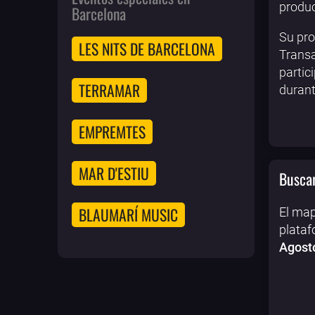
produc
Barcelona
Su pro
LES NITS DE BARCELONA
Transa
partic
TERRAMAR
durant
EMPREMTES
MAR D'ESTIU
Buscar
BLAUMARÍ MUSIC
El map
plataf
Agost