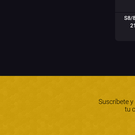
S8/
2
Suscríbete y
tu 