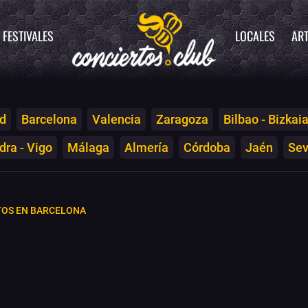
FESTIVALES
LOCALES
ART
d
Barcelona
Valencia
Zaragoza
Bilbao - Bizkai
ra - Vigo
Málaga
Almería
Córdoba
Jaén
Sev
TOS EN BARCELONA