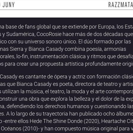
a base de fans global que se extiende por Europa, los Es
 y Sudamérica, CocoRosie hace más de dos décadas que
lico con su universo sonoro único. El dúo formado por las
as Sierra y Bianca Casady combina poesía, armonías
rales, lo-fin, instrumentación clásica y ritmos que desafí
s para crear una propuesta artística profundamente origi
 Casady es cantante de ópera y actriz con formación clási
as que Bianca Casady es poeta, directora de teatro y artis
 utilizan la música, el teatro, la moda y el arte contempo
onstruir una obra que explora la belleza y el dolor de la ex
a, defendiendo los derechos humanos y cuestionando l
es. A lo largo de su trayectoria han publicado ocho álbum
o -entre ellos Hede The Shine Donde (2020), Heartache Ci
 Océanos (2010)- y han compuesto música original para 