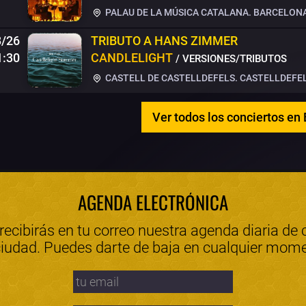
PALAU DE LA MÚSICA CATALANA. BARCELON
8/26
TRIBUTO A HANS ZIMMER
1:30
CANDLELIGHT
/ VERSIONES/TRIBUTOS
CASTELL DE CASTELLDEFELS. CASTELLDEFE
Ver todos los conciertos en
AGENDA ELECTRÓNICA
 recibirás en tu correo nuestra agenda diaria de 
ciudad. Puedes darte de baja en cualquier mom