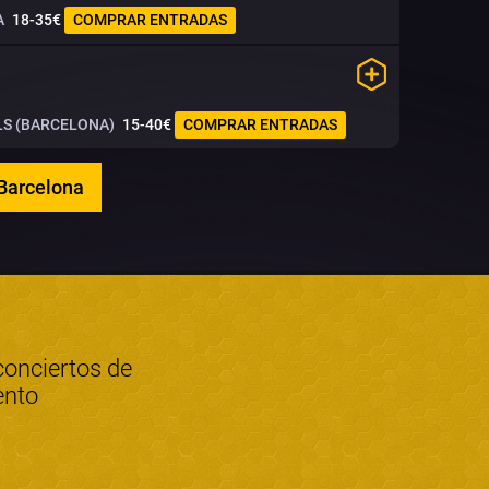
A
18-35€
COMPRAR ENTRADAS
LS (BARCELONA)
15-40€
COMPRAR ENTRADAS
 Barcelona
conciertos de
ento