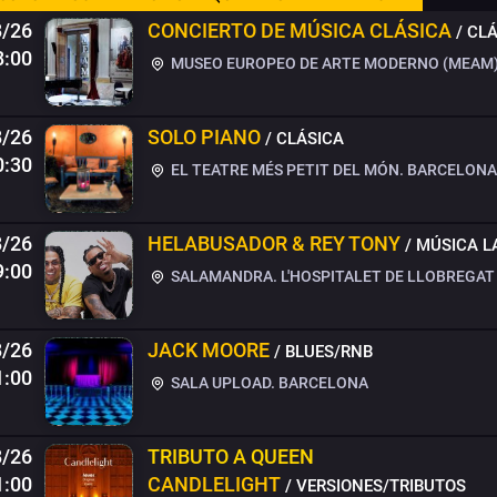
8/26
CONCIERTO DE MÚSICA CLÁSICA
/ CL
8:00
MUSEO EUROPEO DE ARTE MODERNO (MEAM)
8/26
SOLO PIANO
/ CLÁSICA
0:30
EL TEATRE MÉS PETIT DEL MÓN. BARCELONA
8/26
HELABUSADOR & REY TONY
/ MÚSICA L
9:00
SALAMANDRA. L'HOSPITALET DE LLOBREGAT
8/26
JACK MOORE
/ BLUES/RNB
1:00
SALA UPLOAD. BARCELONA
8/26
TRIBUTO A QUEEN
1:00
CANDLELIGHT
/ VERSIONES/TRIBUTOS