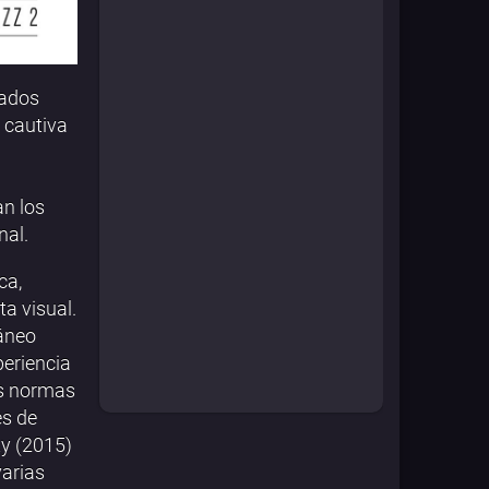
tados
 cautiva
an los
nal.
ca,
ta visual.
ráneo
periencia
as normas
es de
ty (2015)
varias