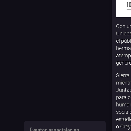
Con un
Unidos
el púb
herman
atempo
género
Sierra
mientr
Juntas
para c
human
social
estudi
o Grey
Eventos especiales en