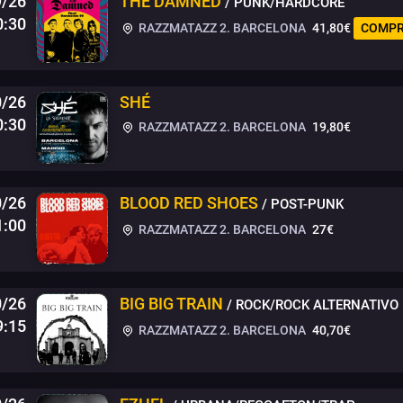
9/26
THE DAMNED
/ PUNK/HARDCORE
0:30
RAZZMATAZZ 2. BARCELONA
41,80€
COMPR
0/26
SHÉ
0:30
RAZZMATAZZ 2. BARCELONA
19,80€
0/26
BLOOD RED SHOES
/ POST-PUNK
1:00
RAZZMATAZZ 2. BARCELONA
27€
0/26
BIG BIG TRAIN
/ ROCK/ROCK ALTERNATIVO
9:15
RAZZMATAZZ 2. BARCELONA
40,70€