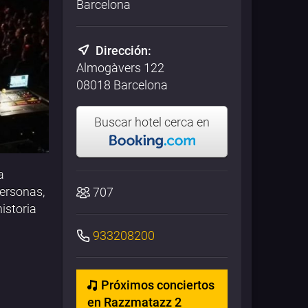
Barcelona
Dirección:
Almogàvers 122
08018 Barcelona
Buscar hotel cerca en
a
personas,
707
istoria
933208200
Próximos conciertos
en Razzmatazz 2