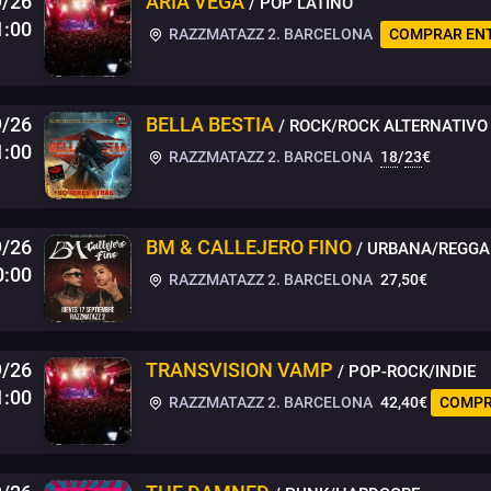
9/26
ARIA VEGA
/ POP LATINO
1:00
RAZZMATAZZ 2. BARCELONA
COMPRAR EN
9/26
BELLA BESTIA
/ ROCK/ROCK ALTERNATIVO
1:00
RAZZMATAZZ 2. BARCELONA
18
/
23
€
9/26
BM & CALLEJERO FINO
/ URBANA/REGG
0:00
RAZZMATAZZ 2. BARCELONA
27,50€
9/26
TRANSVISION VAMP
/ POP-ROCK/INDIE
1:00
RAZZMATAZZ 2. BARCELONA
42,40€
COMPR