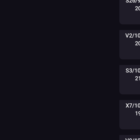
S26/
2
V2/1
2
S3/1
2
X7/1
1