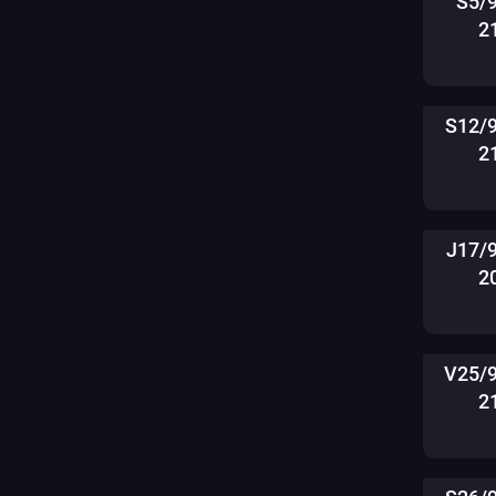
S5/
2
S12/
2
J17/
2
V25/
2