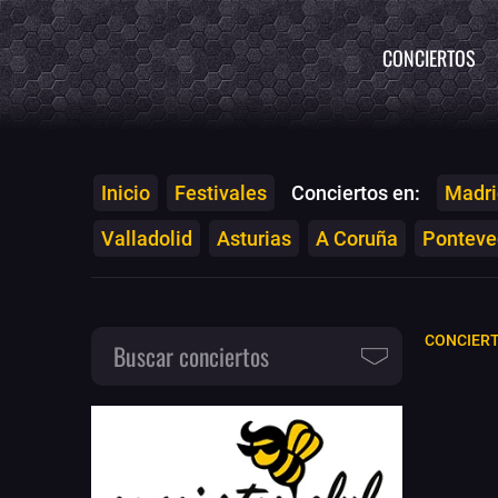
CONCIERTOS
Inicio
Festivales
Conciertos en:
Madri
Valladolid
Asturias
A Coruña
Ponteved
CONCIER
Buscar conciertos