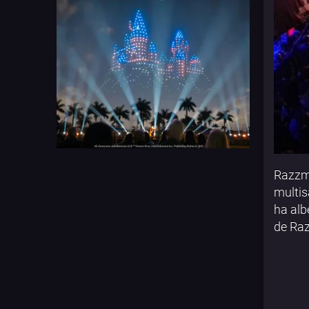
Razzma
multis
ha alb
de Ra