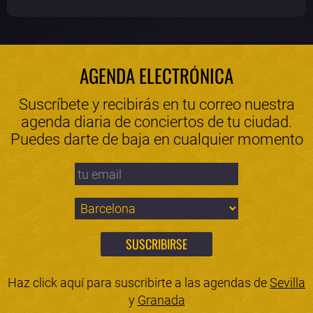
AGENDA ELECTRÓNICA
Suscríbete y recibirás en tu correo nuestra
agenda diaria de conciertos de tu ciudad.
Puedes darte de baja en cualquier momento
Haz click aquí para suscribirte a las agendas de
Sevilla
y
Granada