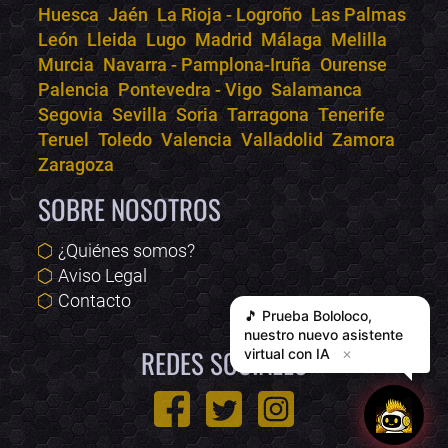
Huesca
Jaén
La Rioja - Logroño
Las Palmas
León
Lleida
Lugo
Madrid
Málaga
Melilla
Murcia
Navarra - Pamplona-Iruña
Ourense
Palencia
Pontevedra - Vigo
Salamanca
Segovia
Sevilla
Soria
Tarragona
Tenerife
Teruel
Toledo
Valencia
Valladolid
Zamora
Zaragoza
SOBRE NOSOTROS
¿Quiénes somos?
Aviso Legal
Contacto
🎵 Prueba
Bololoco
,
nuestro nuevo asistente
REDES SOCIALES
virtual con IA
✕