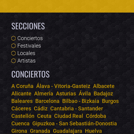
SECCIONES
Conciertos
Festivales
Locales
Artistas
CONCIERTOS
A Coruña
Álava - Vitoria-Gasteiz
Albacete
Alicante
Almería
Asturias
Ávila
Badajoz
Bololoco · conciertos.club
Baleares
Barcelona
Bilbao - Bizkaia
Burgos
Online · Te ayudo a encontrar conciertos
Cáceres
Cádiz
Cantabria - Santander
Castellón
Ceuta
Ciudad Real
Córdoba
Cuenca
Gipuzkoa - San Sebastián-Donostia
Girona
Granada
Guadalajara
Huelva