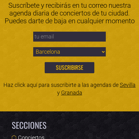
Suscríbete y recibirás en tu correo nuestra
agenda diaria de conciertos de tu ciudad.
Puedes darte de baja en cualquier momento
Haz click aquí para suscribirte a las agendas de
Sevilla
y
Granada
SECCIONES
Conciertos