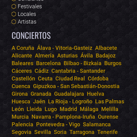
Festivales
Locales
Artistas
CONCIERTOS
A Coruña
Álava - Vitoria-Gasteiz
Albacete
Alicante
Almería
Asturias
Ávila
Badajoz
Bololoco · conciertos.club
Baleares
Barcelona
Bilbao - Bizkaia
Burgos
Online · Te ayudo a encontrar conciertos
Cáceres
Cádiz
Cantabria - Santander
Castellón
Ceuta
Ciudad Real
Córdoba
Cuenca
Gipuzkoa - San Sebastián-Donostia
Girona
Granada
Guadalajara
Huelva
Huesca
Jaén
La Rioja - Logroño
Las Palmas
León
Lleida
Lugo
Madrid
Málaga
Melilla
Murcia
Navarra - Pamplona-Iruña
Ourense
Palencia
Pontevedra - Vigo
Salamanca
Segovia
Sevilla
Soria
Tarragona
Tenerife