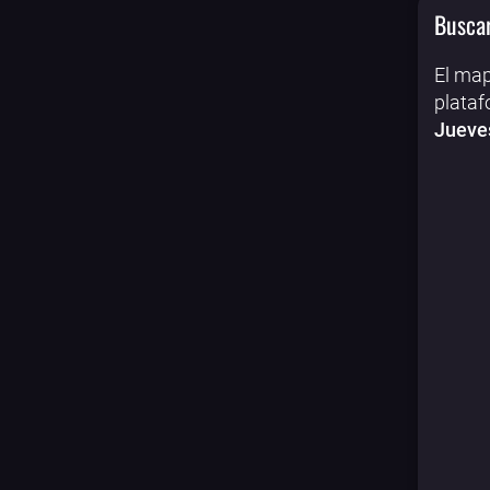
Buscar
El map
plataf
Jueves