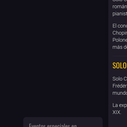
románt
pianis
El con
Chopin
Polon
más de
SOLO
Solo C
Frédér
mundo
La exp
XIX.
Eventos especiales en