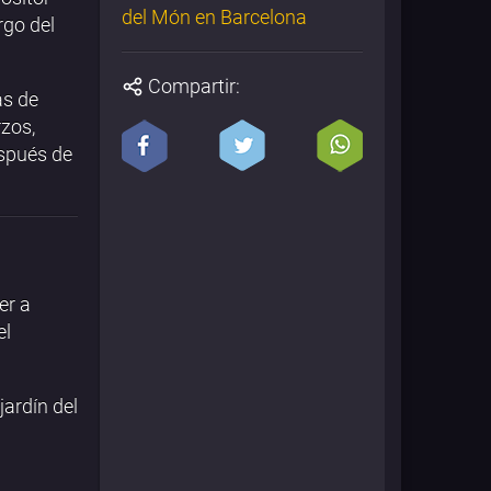
del Món en Barcelona
rgo del
Compartir:
as de
rzos,
spués de
er a
el
ardín del