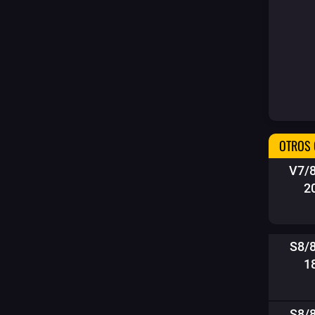
OTROS 
V7/
2
S8/
1
S8/