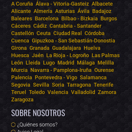
A Coruña
Álava - Vitoria-Gasteiz
Albacete
Alicante
Almería
Asturias
Ávila
Badajoz
Bololoco · conciertos.club
Baleares
Barcelona
Bilbao - Bizkaia
Burgos
Online · Te ayudo a encontrar conciertos
Cáceres
Cádiz
Cantabria - Santander
Castellón
Ceuta
Ciudad Real
Córdoba
Cuenca
Gipuzkoa - San Sebastián-Donostia
Girona
Granada
Guadalajara
Huelva
Huesca
Jaén
La Rioja - Logroño
Las Palmas
León
Lleida
Lugo
Madrid
Málaga
Melilla
Murcia
Navarra - Pamplona-Iruña
Ourense
Palencia
Pontevedra - Vigo
Salamanca
Segovia
Sevilla
Soria
Tarragona
Tenerife
Teruel
Toledo
Valencia
Valladolid
Zamora
Zaragoza
SOBRE NOSOTROS
¿Quiénes somos?
Aviso Legal