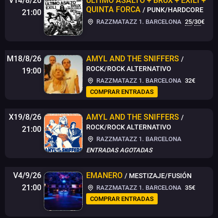
V14/8/26
ÚLTIMO ASALTO + BRUX + EXILI +
QUINTA FORCA
/ PUNK/HARDCORE
21:00
RAZZMATAZZ 1. BARCELONA
25
/
30
€
M18/8/26
AMYL AND THE SNIFFERS
/
ROCK/ROCK ALTERNATIVO
19:00
RAZZMATAZZ 1. BARCELONA
32€
COMPRAR ENTRADAS
X19/8/26
AMYL AND THE SNIFFERS
/
ROCK/ROCK ALTERNATIVO
21:00
RAZZMATAZZ 1. BARCELONA
ENTRADAS AGOTADAS
V4/9/26
EMANERO
/ MESTIZAJE/FUSIÓN
21:00
RAZZMATAZZ 1. BARCELONA
35€
COMPRAR ENTRADAS