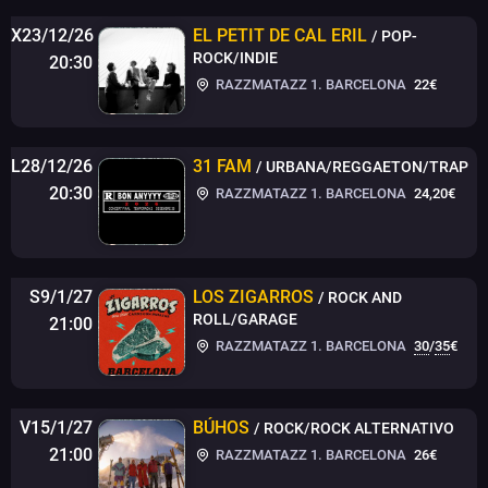
X23/12/26
EL PETIT DE CAL ERIL
/ POP-
ROCK/INDIE
20:30
RAZZMATAZZ 1. BARCELONA
22€
L28/12/26
31 FAM
/ URBANA/REGGAETON/TRAP
20:30
RAZZMATAZZ 1. BARCELONA
24,20€
S9/1/27
LOS ZIGARROS
/ ROCK AND
ROLL/GARAGE
21:00
RAZZMATAZZ 1. BARCELONA
30
/
35
€
V15/1/27
BÚHOS
/ ROCK/ROCK ALTERNATIVO
21:00
RAZZMATAZZ 1. BARCELONA
26€