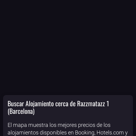
Bololoco · conciertos.club
Buscar Alojamiento cerca de Razzmatazz 1
Online · Te ayudo a encontrar conciertos
(Barcelona)
El mapa muestra los mejores precios de los
alojamientos disponibles en Booking, Hotels.com y