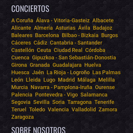
CONCIERTOS
A Coruña
Álava - Vitoria-Gasteiz
Albacete
Alicante
Almería
Asturias
Ávila
Badajoz
Bololoco · conciertos.club
Baleares
Barcelona
Bilbao - Bizkaia
Burgos
Online · Te ayudo a encontrar conciertos
Cáceres
Cádiz
Cantabria - Santander
Castellón
Ceuta
Ciudad Real
Córdoba
Cuenca
Gipuzkoa - San Sebastián-Donostia
Girona
Granada
Guadalajara
Huelva
Huesca
Jaén
La Rioja - Logroño
Las Palmas
León
Lleida
Lugo
Madrid
Málaga
Melilla
Murcia
Navarra - Pamplona-Iruña
Ourense
Palencia
Pontevedra - Vigo
Salamanca
Segovia
Sevilla
Soria
Tarragona
Tenerife
Teruel
Toledo
Valencia
Valladolid
Zamora
Zaragoza
SOBRE NOSOTROS