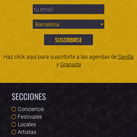
Haz click aquí para suscribirte a las agendas de
Sevilla
y
Granada
SECCIONES
Conciertos
Festivales
Locales
Artistas