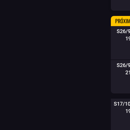
PRÓXIM
S26/
1
S26/
2
S17/1
1