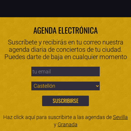
AGENDA ELECTRÓNICA
Suscríbete y recibirás en tu correo nuestra
agenda diaria de conciertos de tu ciudad.
Puedes darte de baja en cualquier momento
Haz click aquí para suscribirte a las agendas de
Sevilla
y
Granada