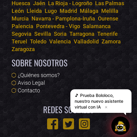
Huesca
Jaén
La Rioja - Logroño
Las Palmas
León
Lleida
Lugo
Madrid
Málaga
Melilla
Murcia
Navarra - Pamplona-Iruña
Ourense
Palencia
Pontevedra - Vigo
Salamanca
Segovia
Sevilla
Soria
Tarragona
Tenerife
Teruel
Toledo
Valencia
Valladolid
Zamora
Zaragoza
SOBRE NOSOTROS
¿Quiénes somos?
Aviso Legal
Contacto
🎵 Prueba
Bololoco
,
nuestro nuevo asistente
REDES SOCIALES
virtual con IA
✕