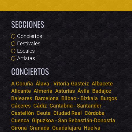
SECCIONES
Conciertos
Festivales
Locales
Artistas
CONCIERTOS
A Coruña
Álava - Vitoria-Gasteiz
Albacete
Alicante
Almería
Asturias
Ávila
Badajoz
Bololoco · conciertos.club
Baleares
Barcelona
Bilbao - Bizkaia
Burgos
Online · Te ayudo a encontrar conciertos
Cáceres
Cádiz
Cantabria - Santander
Castellón
Ceuta
Ciudad Real
Córdoba
Cuenca
Gipuzkoa - San Sebastián-Donostia
Girona
Granada
Guadalajara
Huelva